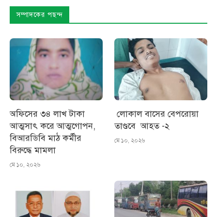
সম্পাদকের পছন্দ
অফিসের ৩৪ লাখ টাকা
লোকাল বাসের বেপরোয়া
আত্মসাৎ করে আত্মগোপন,
তাণ্ডবে আহত -২
বিআরডিবি মাঠ কর্মীর
মে ১০, ২০২৬
বিরুদ্ধে মামলা
মে ১০, ২০২৬