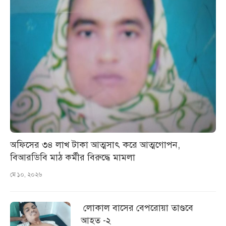
অফিসের ৩৪ লাখ টাকা আত্মসাৎ করে আত্মগোপন,
বিআরডিবি মাঠ কর্মীর বিরুদ্ধে মামলা
মে ১০, ২০২৬
লোকাল বাসের বেপরোয়া তাণ্ডবে
আহত -২