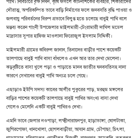
পাখি। নির্বিচারে বৃক্ষ নিধন, কৃষি ফসলে কীটনাশকের ব্যবহার, শিকারীদের
দৌরাত্ম, অপরিকল্পিত ভাবে বাড়ি নির্মাণের ফলে জনবসতি বৃদ্ধি পাওয়া ও
জলবায়ু পরিবর্তনের বিরুপ প্রভাবে বিলুপ্ত হতে চলেছে বাবুই পাখি বলে
মন্তব্য করেন গাংনী উপজেলার মাইলমারী-টেংরামারী দাখিল মডেল
মাদ্রাসার সুপার হাফিজ মাওলানা ফিরোজুল ইসলাম সিদ্দিকী।
মাইলমারী গ্রামের কবিরুল জানান, তিনাদের বাড়ীর পাশে কয়েকটি
তালগাছে বাবুই পাখি বাসা বাঁধলেও এখন আর তার দেখা মেলেনা।
ঝড়বৃষ্টিতে বাসা খুলে পড়া ও পাড়াতে মানব জাতীর ঘনবসতিসহ নানা
কারণে সেখানের বাবুই পাখি অন্যত্র চলে গেছে।
এছাড়াও ইউপি সদস্য কাবের আলীর পুকুরের পাড়, মরহুম মঙ্গলের
বাড়ির পাশের কয়েকটি তালগাছে বাবুই পাখির অসংখ্য বাসা দেখা
গেলেও মেলেনি একটি বাবুই পাখিরও দেখা।
এমনি ভাবে জেলার নওপাড়া, লক্ষ্মীনারায়নপুর, হাড়াভাঙ্গা, ষোলটাকা,
জুগিরগোফা, ধানখোলা, হোগলবাড়ীয়া, আযান গ্রাম, চৌগাছা, চিৎলা,
গাড়াডোব, হরিরামপুর, গোভীপুর, হিজুলী, রাজনগর, আমঝুপি, কুতুবপুর