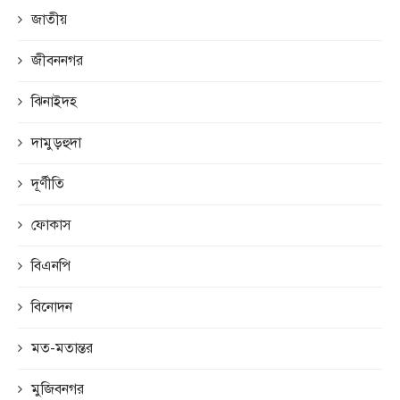
জাতীয়
জীবননগর
ঝিনাইদহ
দামুড়হুদা
দূর্ণীতি
ফোকাস
বিএনপি
বিনোদন
মত-মতান্তর
মুজিবনগর