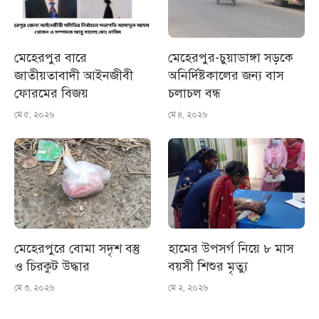
মেহেরপুর বারে
মেহেরপুর-চুয়াডাঙ্গা সড়কে
জাতীয়তাবাদী আইনজীবী
অনির্দিষ্টকালের জন্য বাস
ফোরমের বিজয়
চলাচল বন্ধ
মে ৫, ২০২৬
মে ৪, ২০২৬
মেহেরপুরে বোমা সদৃশ বস্তু
হামের উপসর্গ নিয়ে ৮ মাস
ও চিরকুট উদ্ধার
বয়সী শিশুর মৃত্যু
মে ৩, ২০২৬
মে ২, ২০২৬