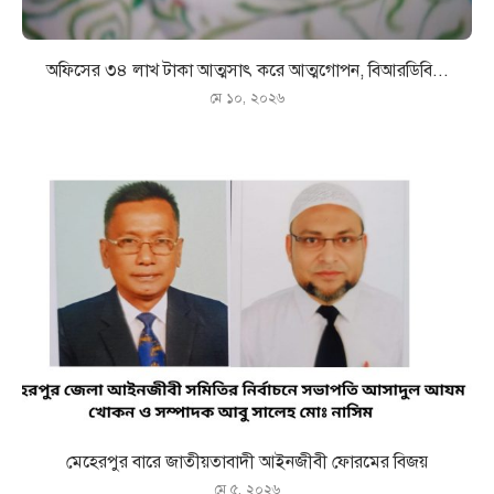
অফিসের ৩৪ লাখ টাকা আত্মসাৎ করে আত্মগোপন, বিআরডিবি...
মে ১০, ২০২৬
মেহেরপুর বারে জাতীয়তাবাদী আইনজীবী ফোরমের বিজয়
মে ৫, ২০২৬