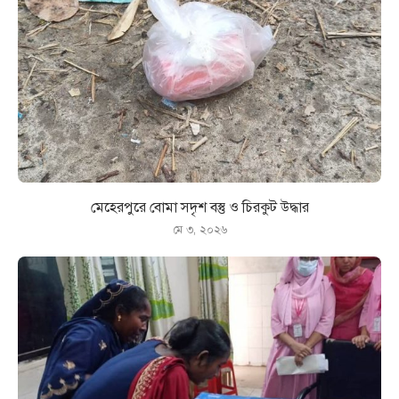
মেহেরপুরে বোমা সদৃশ বস্তু ও চিরকুট উদ্ধার
মে ৩, ২০২৬