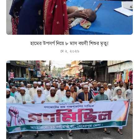
হামের উপসর্গ নিয়ে ৮ মাস বয়সী শিশুর মৃত্যু
মে ২, ২০২৬