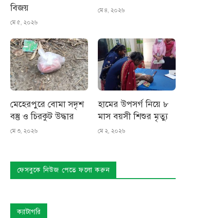
বিজয়
মে ৪, ২০২৬
মে ৫, ২০২৬
মেহেরপুরে বোমা সদৃশ
হামের উপসর্গ নিয়ে ৮
বস্তু ও চিরকুট উদ্ধার
মাস বয়সী শিশুর মৃত্যু
মে ৩, ২০২৬
মে ২, ২০২৬
ফেসবুকে নিউজ পেতে ফলো করুন
ক্যাটাগরি