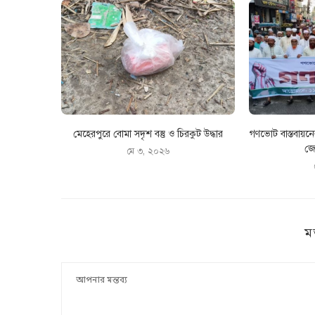
মেহেরপুরে বোমা সদৃশ বস্তু ও চিরকুট উদ্ধার
গণভোট বাস্তবায়ন
জো
মে ৩, ২০২৬
ম