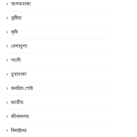
আলমডাঙ্গা
কুষ্টিয়া
কৃষি
খেলাধুলা
গাংনী
চুয়াডাঙ্গা
জনপ্রিয় পোষ্ট
জাতীয়
জীবননগর
ঝিনাইদহ