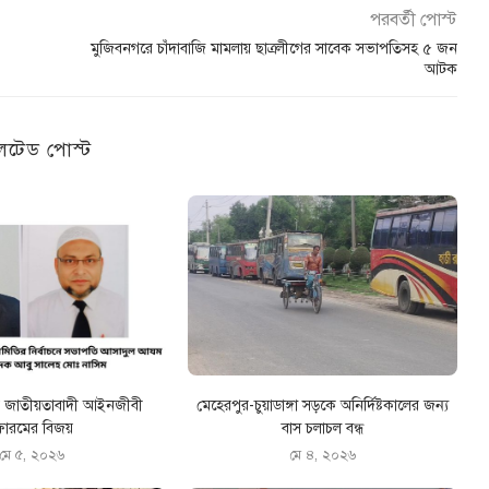
পরবর্তী পোস্ট
মুজিবনগরে চাঁদাবাজি মামলায় ছাত্রলীগের সাবেক সভাপতিসহ ৫ জন
আটক
েটেড পোস্ট
রে জাতীয়তাবাদী আইনজীবী
মেহেরপুর-চুয়াডাঙ্গা সড়কে অনির্দিষ্টকালের জন্য
োরমের বিজয়
বাস চলাচল বন্ধ
মে ৫, ২০২৬
মে ৪, ২০২৬