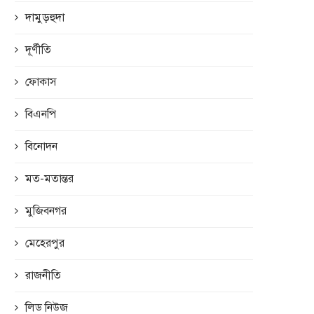
দামুড়হুদা
দূর্ণীতি
ফোকাস
বিএনপি
বিনোদন
মত-মতান্তর
মুজিবনগর
মেহেরপুর
রাজনীতি
লিড নিউজ