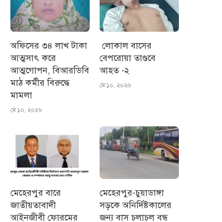
অফিসের ৩৪ লাখ টাকা
লোকাল বাসের
আত্মসাৎ করে
বেপরোয়া তাণ্ডবে
আত্মগোপন, বিআরডিবি
আহত -২
মাঠ কর্মীর বিরুদ্ধে
মে ১০, ২০২৬
মামলা
মে ১০, ২০২৬
মেহেরপুর বারে
মেহেরপুর-চুয়াডাঙ্গা
জাতীয়তাবাদী
সড়কে অনির্দিষ্টকালের
আইনজীবী ফোরমের
জন্য বাস চলাচল বন্ধ