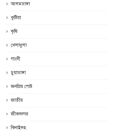
আলমডাঙ্গা
কুষ্টিয়া
কৃষি
খেলাধুলা
গাংনী
চুয়াডাঙ্গা
জনপ্রিয় পোষ্ট
জাতীয়
জীবননগর
ঝিনাইদহ