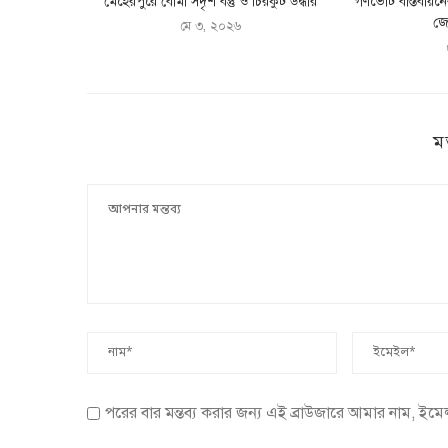
মেহেরপুরে বোমা সদৃশ বস্তু ও চিরকুট উদ্ধার
গণভোট বাস্তবায়ন
জো
মে ৩, ২০২৬
ম
পরের বার মন্তব্য করার জন্য এই ব্রাউজারে আমার নাম, ইম