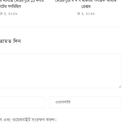
ের দাবিতে মেহেরপুরে ১১ দলীয়
মেহেরপুরে ধ*র্ষ*ণ মামলার পলাতক আসামি
টের গণমিছিল
গ্রেপ্তার
মে ২, ২০২৬
মে ২, ২০২৬
তামত দিন
েল এবং ওয়েবসাইট সংরক্ষণ করুন।