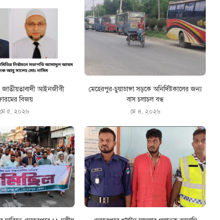
রে জাতীয়তাবাদী আইনজীবী
মেহেরপুর-চুয়াডাঙ্গা সড়কে অনির্দিষ্টকালের জন্য
োরমের বিজয়
বাস চলাচল বন্ধ
মে ৫, ২০২৬
মে ৪, ২০২৬