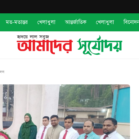
মত-মতান্তর
খেলাধুলা
আন্তর্জাতিক
খেলাধুলা
বিনোদ
েদন