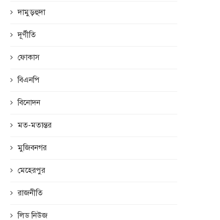
দামুড়হুদা
দূর্ণীতি
ফোকাস
বিএনপি
বিনোদন
মত-মতান্তর
মুজিবনগর
মেহেরপুর
রাজনীতি
লিড নিউজ