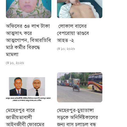
অফিসের ৩৪ লাখ টাকা
লোকাল বাসের
আত্মসাৎ করে
বেপরোয়া তাণ্ডবে
আত্মগোপন, বিআরডিবি
আহত -২
মাঠ কর্মীর বিরুদ্ধে
মে ১০, ২০২৬
মামলা
মে ১০, ২০২৬
মেহেরপুর বারে
মেহেরপুর-চুয়াডাঙ্গা
জাতীয়তাবাদী
সড়কে অনির্দিষ্টকালের
আইনজীবী ফোরমের
জন্য বাস চলাচল বন্ধ