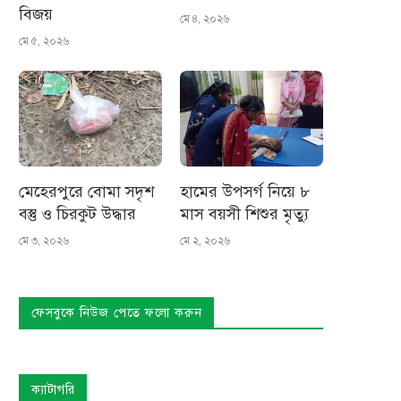
বিজয়
মে ৪, ২০২৬
মে ৫, ২০২৬
মেহেরপুরে বোমা সদৃশ
হামের উপসর্গ নিয়ে ৮
বস্তু ও চিরকুট উদ্ধার
মাস বয়সী শিশুর মৃত্যু
মে ৩, ২০২৬
মে ২, ২০২৬
ফেসবুকে নিউজ পেতে ফলো করুন
ক্যাটাগরি