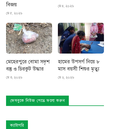
বিজয়
মে ৪, ২০২৬
মে ৫, ২০২৬
মেহেরপুরে বোমা সদৃশ
হামের উপসর্গ নিয়ে ৮
বস্তু ও চিরকুট উদ্ধার
মাস বয়সী শিশুর মৃত্যু
মে ৩, ২০২৬
মে ২, ২০২৬
ফেসবুকে নিউজ পেতে ফলো করুন
ক্যাটাগরি