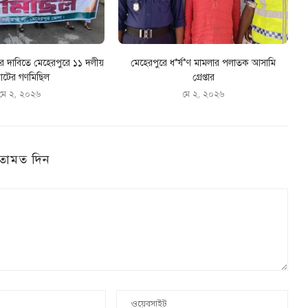
ের দাবিতে মেহেরপুরে ১১ দলীয়
মেহেরপুরে ধ*র্ষ*ণ মামলার পলাতক আসামি
টের গণমিছিল
গ্রেপ্তার
মে ২, ২০২৬
মে ২, ২০২৬
তামত দিন