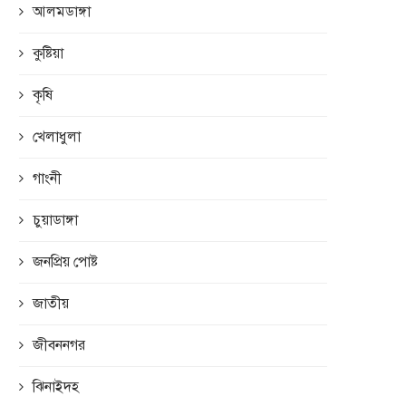
আলমডাঙ্গা
কুষ্টিয়া
কৃষি
খেলাধুলা
গাংনী
চুয়াডাঙ্গা
জনপ্রিয় পোষ্ট
জাতীয়
জীবননগর
ঝিনাইদহ