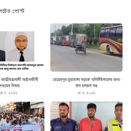
েটেড পোস্ট
রে জাতীয়তাবাদী আইনজীবী
মেহেরপুর-চুয়াডাঙ্গা সড়কে অনির্দিষ্টকালের জন্য
োরমের বিজয়
বাস চলাচল বন্ধ
মে ৫, ২০২৬
মে ৪, ২০২৬