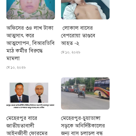
অফিসের ৩৪ লাখ টাকা
লোকাল বাসের
আত্মসাৎ করে
বেপরোয়া তাণ্ডবে
আত্মগোপন, বিআরডিবি
আহত -২
মাঠ কর্মীর বিরুদ্ধে
মে ১০, ২০২৬
মামলা
মে ১০, ২০২৬
মেহেরপুর বারে
মেহেরপুর-চুয়াডাঙ্গা
জাতীয়তাবাদী
সড়কে অনির্দিষ্টকালের
আইনজীবী ফোরমের
জন্য বাস চলাচল বন্ধ