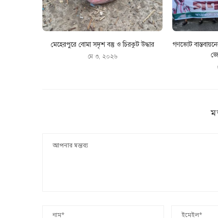
মেহেরপুরে বোমা সদৃশ বস্তু ও চিরকুট উদ্ধার
গণভোট বাস্তবায়ন
জো
মে ৩, ২০২৬
ম