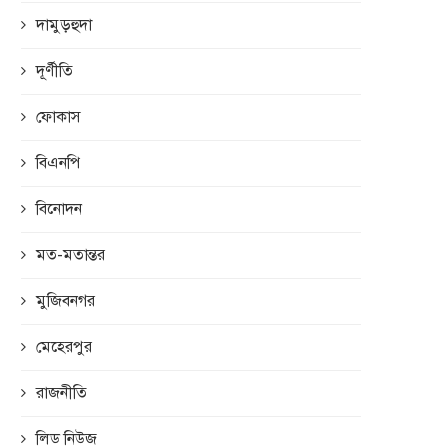
দামুড়হুদা
দূর্ণীতি
ফোকাস
বিএনপি
বিনোদন
মত-মতান্তর
মুজিবনগর
মেহেরপুর
রাজনীতি
লিড নিউজ