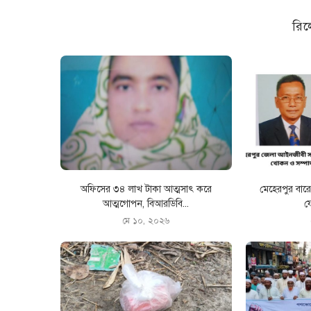
রিল
অফিসের ৩৪ লাখ টাকা আত্মসাৎ করে
মেহেরপুর বা
আত্মগোপন, বিআরডিবি...
ফ
মে ১০, ২০২৬