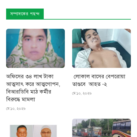
সম্পাদকের পছন্দ
অফিসের ৩৪ লাখ টাকা
লোকাল বাসের বেপরোয়া
আত্মসাৎ করে আত্মগোপন,
তাণ্ডবে আহত -২
বিআরডিবি মাঠ কর্মীর
মে ১০, ২০২৬
বিরুদ্ধে মামলা
মে ১০, ২০২৬