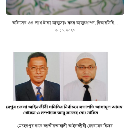
অফিসের ৩৪ লাখ টাকা আত্মসাৎ করে আত্মগোপন, বিআরডিবি...
মে ১০, ২০২৬
মেহেরপুর বারে জাতীয়তাবাদী আইনজীবী ফোরমের বিজয়