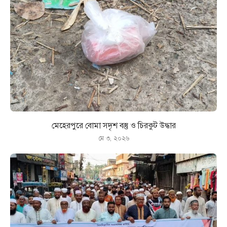
মেহেরপুরে বোমা সদৃশ বস্তু ও চিরকুট উদ্ধার
মে ৩, ২০২৬