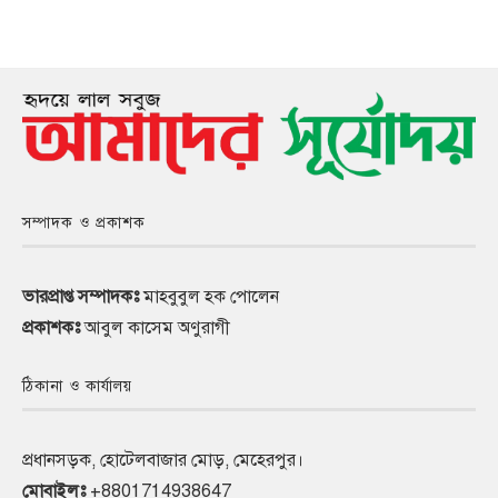
সম্পাদক ও প্রকাশক
ভারপ্রাপ্ত সম্পাদকঃ
মাহবুবুল হক পোলেন
প্রকাশকঃ
আবুল কাসেম অণুরাগী
ঠিকানা ও কার্যালয়
প্রধানসড়ক, হোটেলবাজার মোড়, মেহেরপুর।
মোবাইলঃ
+8801714938647