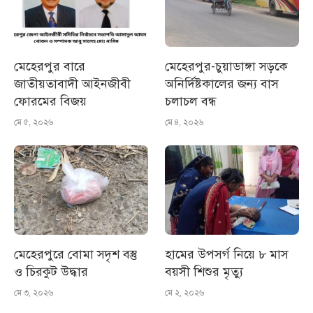
মেহেরপুর বারে
মেহেরপুর-চুয়াডাঙ্গা সড়কে
জাতীয়তাবাদী আইনজীবী
অনির্দিষ্টকালের জন্য বাস
ফোরমের বিজয়
চলাচল বন্ধ
মে ৫, ২০২৬
মে ৪, ২০২৬
মেহেরপুরে বোমা সদৃশ বস্তু
হামের উপসর্গ নিয়ে ৮ মাস
ও চিরকুট উদ্ধার
বয়সী শিশুর মৃত্যু
মে ৩, ২০২৬
মে ২, ২০২৬