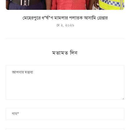
মেহেরপুরে ধ*র্ষ*ণ মামলার পলাতক আসামি গ্রেপ্তার
মে ২, ২০২৬
মতামত দিন