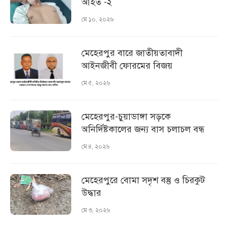
আহত -২
মে ১০, ২০২৬
মেহেরপুর বারে জাতীয়তাবাদী
আইনজীবী ফোরমের বিজয়
মে ৫, ২০২৬
মেহেরপুর-চুয়াডাঙ্গা সড়কে
অনির্দিষ্টকালের জন্য বাস চলাচল বন্ধ
মে ৪, ২০২৬
মেহেরপুরে বোমা সদৃশ বস্তু ও চিরকুট
উদ্ধার
মে ৩, ২০২৬