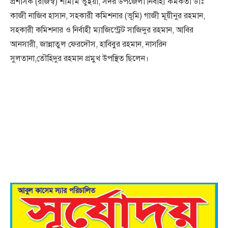
প্রশাসক (রাজস্ব) শামীম ভুঁইয়া, সদর উপজেলা নির্বাহী কর্মকর্তা ডাঃ
কাজী নাজিব হাসান, সহকারী কমিশনার (ভূমি) গাজী মূয়ীনুর রহমান,
সহকারী কমিশনার ও নির্বাহী ম্যাজিস্ট্রেট সাজিদুর রহমান, আবির
আনসারী, জান্নাতুল ফেরদৌস, হাবিবুর রহমান, নাসরিন
সুলতানা,তৌহিদুর রহমান প্রমুখ উপস্থিত ছিলেন।