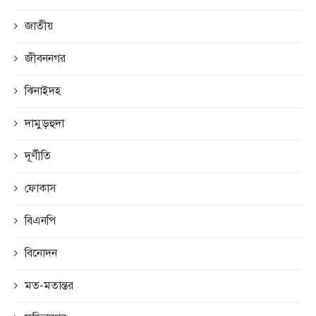
জাতীয়
জীবননগর
ঝিনাইদহ
দামুড়হুদা
দূর্ণীতি
ফোকাস
বিএনপি
বিনোদন
মত-মতান্তর