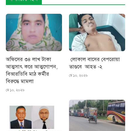
অফিসের ৩৪ লাখ টাকা
লোকাল বাসের বেপরোয়া
আত্মসাৎ করে আত্মগোপন,
তাণ্ডবে আহত -২
বিআরডিবি মাঠ কর্মীর
মে ১০, ২০২৬
বিরুদ্ধে মামলা
মে ১০, ২০২৬