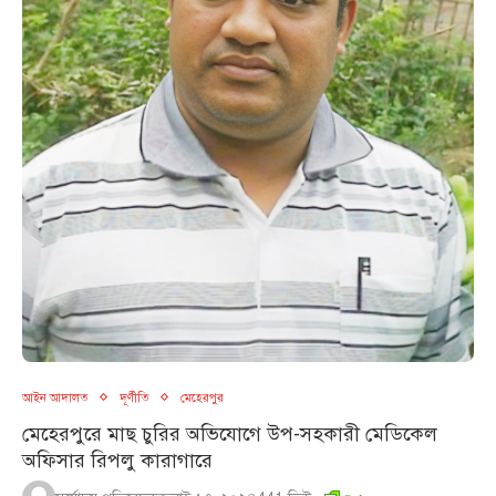
আইন আদালত
দূর্ণীতি
মেহেরপুর
মেহেরপুরে মাছ চুরির অভিযোগে উপ-সহকারী মেডিকেল
অফিসার রিপলু কারাগারে