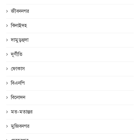
জীবননগর
ঝিনাইদহ
দামুড়হুদা
দূর্ণীতি
ফোকাস
বিএনপি
বিনোদন
মত-মতান্তর
মুজিবনগর