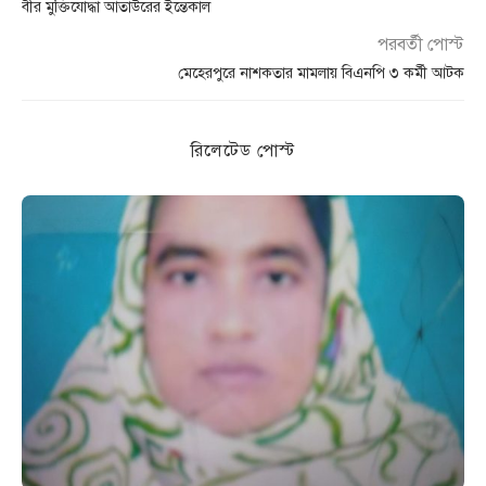
বীর মুক্তিযোদ্ধা আতাউরের ইন্তেকাল
পরবর্তী পোস্ট
মেহেরপুরে নাশকতার মামলায় বিএনপি ৩ কর্মী আটক
রিলেটেড পোস্ট