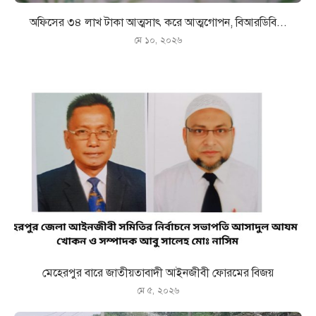
অফিসের ৩৪ লাখ টাকা আত্মসাৎ করে আত্মগোপন, বিআরডিবি...
মে ১০, ২০২৬
মেহেরপুর বারে জাতীয়তাবাদী আইনজীবী ফোরমের বিজয়
মে ৫, ২০২৬