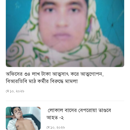
অফিসের ৩৪ লাখ টাকা আত্মসাৎ করে আত্মগোপন,
বিআরডিবি মাঠ কর্মীর বিরুদ্ধে মামলা
মে ১০, ২০২৬
লোকাল বাসের বেপরোয়া তাণ্ডবে
আহত -২
মে ১০, ২০২৬