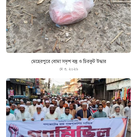
মেহেরপুরে বোমা সদৃশ বস্তু ও চিরকুট উদ্ধার
মে ৩, ২০২৬