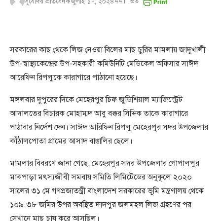
সূর্যোদয় প্রতিবেদক
জুলাই ১৭, ২০২৪
441
ভিউ
সরকারের কাছ থেকে লিজ নেওয়া বিলের মাছ চুরির মামলায় জাদুখালী
উপ-স্বাস্থ্যকেন্দ্রের উপ-সহকারী কমিউনিটি মেডিকেল অফিসার সাঈদ
আরেফিন রিপলুকে কারাগারে পাঠানো হয়েছে।
মঙ্গলবার দুপুরের দিকে মেহেরপুর চিফ জুডিশিয়াল ম্যাজিস্ট্রেট
আদালতের বিচারক মোহাম্মদ আবু বক্কর সিদ্দিক তাকে কারাগারে
পাঠাবার নির্দেশ দেন। সাঈদ আরিফিন রিপলু মেহেরপুর সদর উপজেলার
কাঁঠালপোতা গ্রামের আসাদ বাঙালির ছেলে।
মামলার বিবরণে জানা গেছে, মেহেরপুর সদর উপজেলার গোপালপুর
মাঝপাড়া মৎস্যজীবী সমবায় সমিতি লিমিটেডের অনুকূলে ২০২০
সালের ৩১ মে গণপ্রজাতন্ত্রী বাংলাদেশ সরকারের ভূমি মন্ত্রণালয় থেকে
১০৯.৩৮ জমির উপর অবস্থিত দাদপুর জলমহল লিজ গ্রহণের পর
সেখানে মাছ চাষ করে আসছিল।