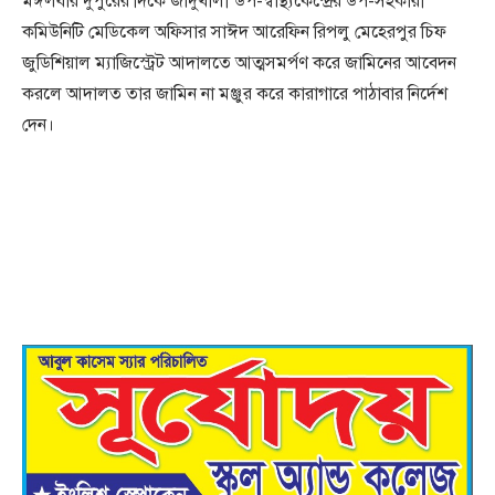
মঙ্গলবার দুপুরের দিকে জাদুখালী উপ-স্বাস্থ্যকেন্দ্রের উপ-সহকারী
কমিউনিটি মেডিকেল অফিসার সাঈদ আরেফিন রিপলু মেহেরপুর চিফ
জুডিশিয়াল ম্যাজিস্ট্রেট আদালতে আত্মসমর্পণ করে জামিনের আবেদন
করলে আদালত তার জামিন না মঞ্জুর করে কারাগারে পাঠাবার নির্দেশ
দেন।