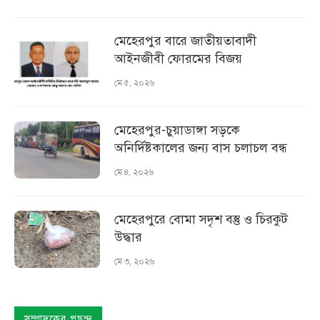
মেহেরপুর বারে জাতীয়তাবাদী
আইনজীবী ফোরমের বিজয়
মে ৫, ২০২৬
মেহেরপুর-চুয়াডাঙ্গা সড়কে
অনির্দিষ্টকালের জন্য বাস চলাচল বন্ধ
মে ৪, ২০২৬
মেহেরপুরে বোমা সদৃশ বস্তু ও চিরকুট
উদ্ধার
মে ৩, ২০২৬
সম্পাদকের পছন্দ