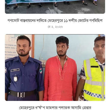
গণভোট বাস্তবায়নের দাবিতে মেহেরপুরে ১১ দলীয় জোটের গণমিছিল
মে ২, ২০২৬
মেহেরপুরে ধ*র্ষ*ণ মামলার পলাতক আসামি গ্রেপ্তার