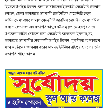
ইসলামী মনোনীত প্রার্থী মাও মোঃ তাজউদ্দীন খান, বিশেষ অতিথি
হিসেবে উপস্থিত ছিলেন জেলা জামায়াতের ইসলামী সেক্রেটারি ইকবাল
হুসাইন, জেলা জামায়াতে ইসলামী রাজনৈতিক সেক্রেটারি রুহুল
আমিন,জেলা বায়তুল মাল সেক্রেটারি জারজিস হোসাইন, জেলা শ্রমিক
কল্যাণ ফেডারেশনের সভাপতি আব্দুর রউফ মুকুল মেহেরপুর সদর
উপজেলা আমির সোহেল রানা, সেক্রেটারি জাব্বারুল ইসলাম,সহ
জামায়েত ইসলামীর নেতা কর্মী উপস্থিত ছিলেন। যুব বিভাগের সাধারণ
সভা অনুষ্ঠানে সঞ্চালনায় করেন আমদহ ইউনিয়ন রাইপুর ২ নং ওয়ার্ডের
সভাপতি শাহিন আলম