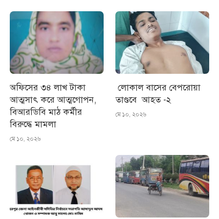
অফিসের ৩৪ লাখ টাকা
লোকাল বাসের বেপরোয়া
আত্মসাৎ করে আত্মগোপন,
তাণ্ডবে আহত -২
বিআরডিবি মাঠ কর্মীর
মে ১০, ২০২৬
বিরুদ্ধে মামলা
মে ১০, ২০২৬