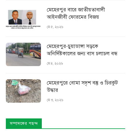
মেহেরপুর বারে জাতীয়তাবাদী
আইনজীবী ফোরমের বিজয়
মে ৫, ২০২৬
মেহেরপুর-চুয়াডাঙ্গা সড়কে
অনির্দিষ্টকালের জন্য বাস চলাচল বন্ধ
মে ৪, ২০২৬
মেহেরপুরে বোমা সদৃশ বস্তু ও চিরকুট
উদ্ধার
মে ৩, ২০২৬
সম্পাদকের পছন্দ