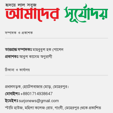
সম্পাদক ও প্রকাশক
ভারপ্রাপ্ত সম্পাদকঃ
মাহবুবুল হক পোলেন
প্রকাশকঃ
আবুল কাসেম অণুরাগী
ঠিকানা ও কার্যালয়
প্রধানসড়ক, হোটেলবাজার মোড়, মেহেরপুর।
মোবাইলঃ
+8801714938647
ইমেইলঃ
surjonews@gmail.com
স্টাডি হাউজ, মহিলা কলেজ রোড, গাংনী, মেহেরপুর থেকে প্রকাশিত