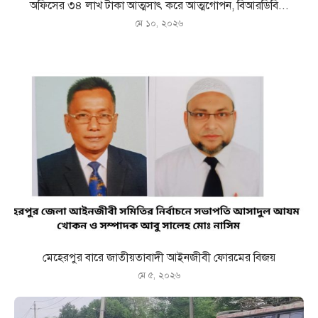
অফিসের ৩৪ লাখ টাকা আত্মসাৎ করে আত্মগোপন, বিআরডিবি...
মে ১০, ২০২৬
মেহেরপুর বারে জাতীয়তাবাদী আইনজীবী ফোরমের বিজয়
মে ৫, ২০২৬