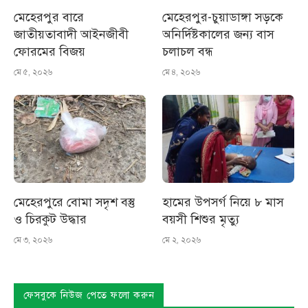
মেহেরপুর বারে
মেহেরপুর-চুয়াডাঙ্গা সড়কে
জাতীয়তাবাদী আইনজীবী
অনির্দিষ্টকালের জন্য বাস
ফোরমের বিজয়
চলাচল বন্ধ
মে ৫, ২০২৬
মে ৪, ২০২৬
মেহেরপুরে বোমা সদৃশ বস্তু
হামের উপসর্গ নিয়ে ৮ মাস
ও চিরকুট উদ্ধার
বয়সী শিশুর মৃত্যু
মে ৩, ২০২৬
মে ২, ২০২৬
ফেসবুকে নিউজ পেতে ফলো করুন