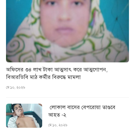
অফিসের ৩৪ লাখ টাকা আত্মসাৎ করে আত্মগোপন,
বিআরডিবি মাঠ কর্মীর বিরুদ্ধে মামলা
মে ১০, ২০২৬
লোকাল বাসের বেপরোয়া তাণ্ডবে
আহত -২
মে ১০, ২০২৬