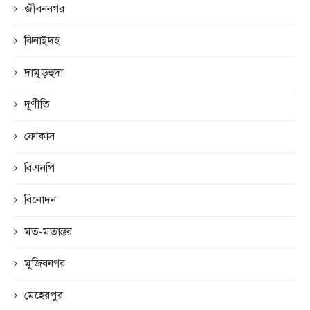
জীবননগর
ঝিনাইদহ
দামুড়হুদা
দূর্ণীতি
ফোকাস
বিএনপি
বিনোদন
মত-মতান্তর
মুজিবনগর
মেহেরপুর