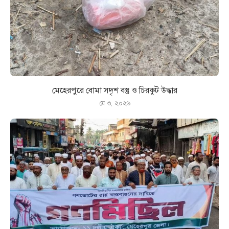
মেহেরপুরে বোমা সদৃশ বস্তু ও চিরকুট উদ্ধার
মে ৩, ২০২৬