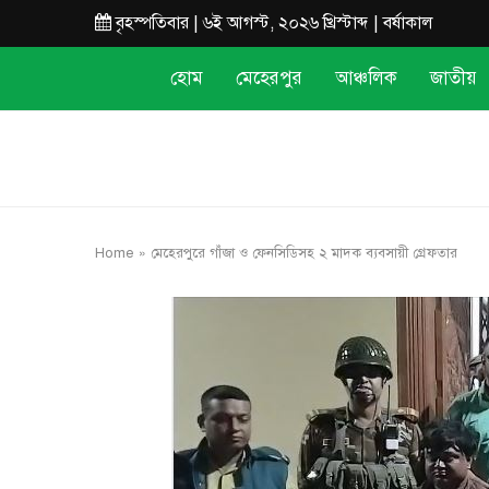
বৃহস্পতিবার | ৬ই আগস্ট, ২০২৬ খ্রিস্টাব্দ | বর্ষাকাল
হোম
মেহেরপুর
আঞ্চলিক
জাতীয়
Home
»
মেহেরপুরে গাঁজা ও ফেনসিডিসহ ২ মাদক ব্যবসায়ী গ্রেফতার