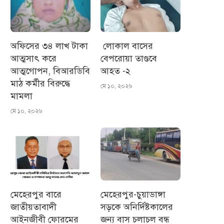
অফিসের ৩৪ লাখ টাকা
লোকাল বাসের
আত্মসাৎ করে
বেপরোয়া তাণ্ডবে
আত্মগোপন, বিআরডিবি
আহত -২
মাঠ কর্মীর বিরুদ্ধে
মে ১০, ২০২৬
মামলা
মে ১০, ২০২৬
মেহেরপুর বারে
মেহেরপুর-চুয়াডাঙ্গা
জাতীয়তাবাদী
সড়কে অনির্দিষ্টকালের
আইনজীবী ফোরমের
জন্য বাস চলাচল বন্ধ