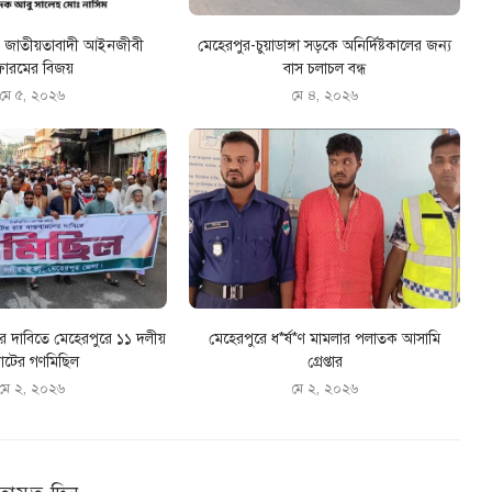
রে জাতীয়তাবাদী আইনজীবী
মেহেরপুর-চুয়াডাঙ্গা সড়কে অনির্দিষ্টকালের জন্য
োরমের বিজয়
বাস চলাচল বন্ধ
মে ৫, ২০২৬
মে ৪, ২০২৬
ের দাবিতে মেহেরপুরে ১১ দলীয়
মেহেরপুরে ধ*র্ষ*ণ মামলার পলাতক আসামি
টের গণমিছিল
গ্রেপ্তার
মে ২, ২০২৬
মে ২, ২০২৬