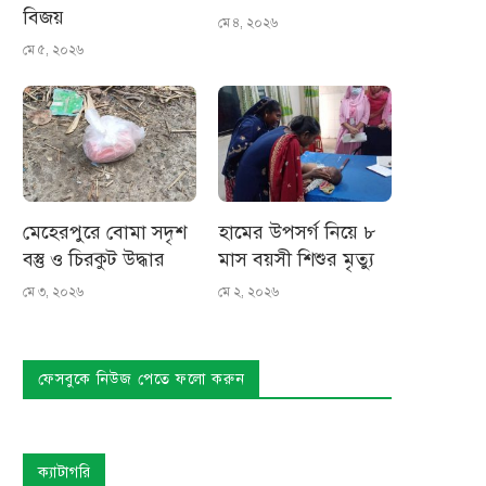
বিজয়
মে ৪, ২০২৬
মে ৫, ২০২৬
মেহেরপুরে বোমা সদৃশ
হামের উপসর্গ নিয়ে ৮
বস্তু ও চিরকুট উদ্ধার
মাস বয়সী শিশুর মৃত্যু
মে ৩, ২০২৬
মে ২, ২০২৬
ফেসবুকে নিউজ পেতে ফলো করুন
ক্যাটাগরি