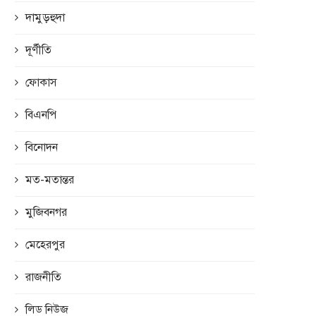
দামুড়হুদা
দূর্ণীতি
ফোকাস
বিএনপি
বিনোদন
মত-মতান্তর
মুজিবনগর
মেহেরপুর
রাজনীতি
লিড নিউজ