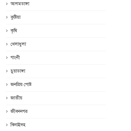
আলমডাঙ্গা
কুষ্টিয়া
কৃষি
খেলাধুলা
গাংনী
চুয়াডাঙ্গা
জনপ্রিয় পোষ্ট
জাতীয়
জীবননগর
ঝিনাইদহ