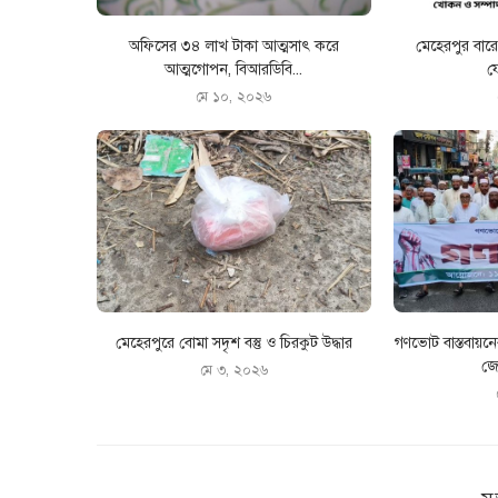
অফিসের ৩৪ লাখ টাকা আত্মসাৎ করে
মেহেরপুর বা
আত্মগোপন, বিআরডিবি...
ফ
মে ১০, ২০২৬
মেহেরপুরে বোমা সদৃশ বস্তু ও চিরকুট উদ্ধার
গণভোট বাস্তবায়ন
জো
মে ৩, ২০২৬