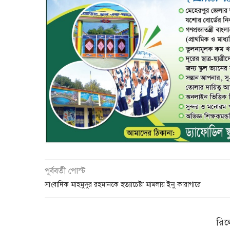
পূর্ববর্তী পোস্ট
সাংবাদিক মাহমুদুর রহমানকে হত্যাচেষ্টা মামলায় ইনু কারাগারে
রিল