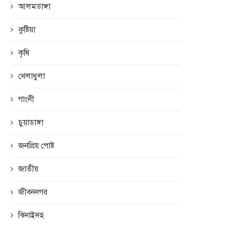
আলমডাঙ্গা
কুষ্টিয়া
কৃষি
খেলাধুলা
গাংনী
চুয়াডাঙ্গা
জনপ্রিয় পোষ্ট
জাতীয়
জীবননগর
ঝিনাইদহ