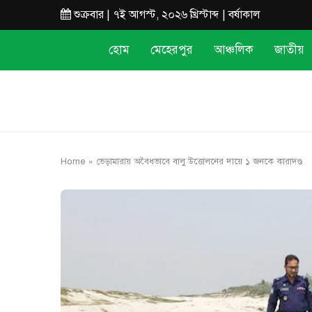
শুক্রবার | ৭ই আগস্ট, ২০২৬ খ্রিস্টাব্দ | বর্ষাকাল
হোম
মেহেরপুর
আঞ্চলিক
জাতীয়
Home
»
ভেড়ামারায় অবৈধভাবে বালু উত্তোলনের দায়ে ১ জনকে কারাদণ্ড