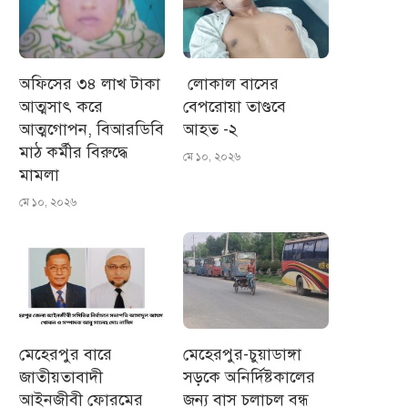
অফিসের ৩৪ লাখ টাকা
লোকাল বাসের
আত্মসাৎ করে
বেপরোয়া তাণ্ডবে
আত্মগোপন, বিআরডিবি
আহত -২
মাঠ কর্মীর বিরুদ্ধে
মে ১০, ২০২৬
মামলা
মে ১০, ২০২৬
মেহেরপুর বারে
মেহেরপুর-চুয়াডাঙ্গা
জাতীয়তাবাদী
সড়কে অনির্দিষ্টকালের
আইনজীবী ফোরমের
জন্য বাস চলাচল বন্ধ