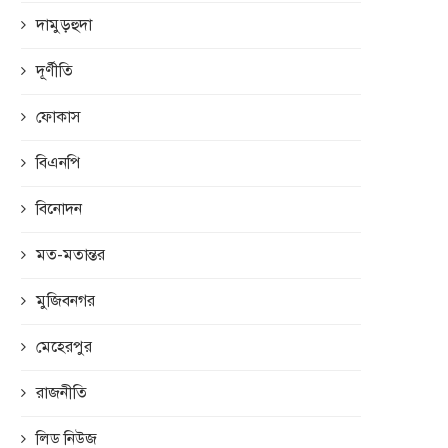
দামুড়হুদা
দূর্ণীতি
ফোকাস
বিএনপি
বিনোদন
মত-মতান্তর
মুজিবনগর
মেহেরপুর
রাজনীতি
লিড নিউজ