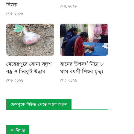
বিজয়
মে ৪, ২০২৬
মে ৫, ২০২৬
মেহেরপুরে বোমা সদৃশ
হামের উপসর্গ নিয়ে ৮
বস্তু ও চিরকুট উদ্ধার
মাস বয়সী শিশুর মৃত্যু
মে ৩, ২০২৬
মে ২, ২০২৬
ফেসবুকে নিউজ পেতে ফলো করুন
ক্যাটাগরি