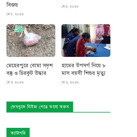
বিজয়
মে ৪, ২০২৬
মে ৫, ২০২৬
মেহেরপুরে বোমা সদৃশ
হামের উপসর্গ নিয়ে ৮
বস্তু ও চিরকুট উদ্ধার
মাস বয়সী শিশুর মৃত্যু
মে ৩, ২০২৬
মে ২, ২০২৬
ফেসবুকে নিউজ পেতে ফলো করুন
ক্যাটাগরি