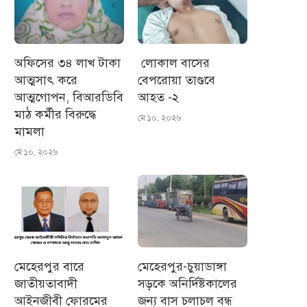
অফিসের ৩৪ লাখ টাকা
লোকাল বাসের
আত্মসাৎ করে
বেপরোয়া তাণ্ডবে
আত্মগোপন, বিআরডিবি
আহত -২
মাঠ কর্মীর বিরুদ্ধে
মে ১০, ২০২৬
মামলা
মে ১০, ২০২৬
মেহেরপুর বারে
মেহেরপুর-চুয়াডাঙ্গা
জাতীয়তাবাদী
সড়কে অনির্দিষ্টকালের
আইনজীবী ফোরমের
জন্য বাস চলাচল বন্ধ