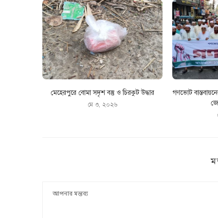
মেহেরপুরে বোমা সদৃশ বস্তু ও চিরকুট উদ্ধার
গণভোট বাস্তবায়ন
জো
মে ৩, ২০২৬
ম