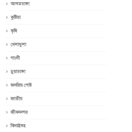
আলমডাঙ্গা
কুষ্টিয়া
কৃষি
খেলাধুলা
গাংনী
চুয়াডাঙ্গা
জনপ্রিয় পোষ্ট
জাতীয়
জীবননগর
ঝিনাইদহ