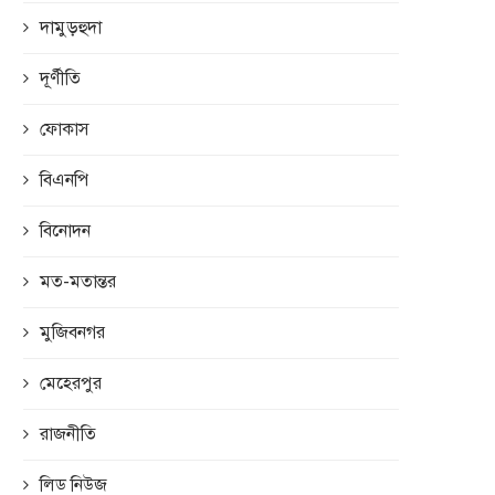
দামুড়হুদা
দূর্ণীতি
ফোকাস
বিএনপি
বিনোদন
মত-মতান্তর
মুজিবনগর
মেহেরপুর
রাজনীতি
লিড নিউজ