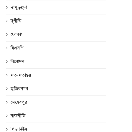
দামুড়হুদা
দূর্ণীতি
ফোকাস
বিএনপি
বিনোদন
মত-মতান্তর
মুজিবনগর
মেহেরপুর
রাজনীতি
লিড নিউজ