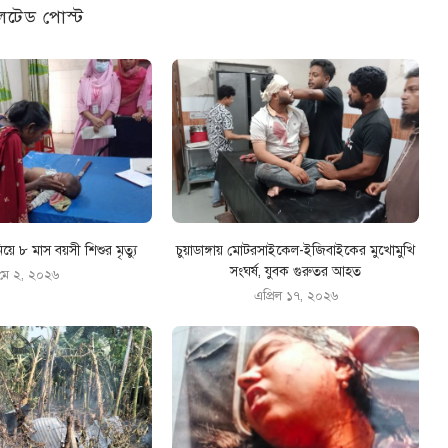
েটেড পোস্ট
িয়ে ৮ মাস বয়সী শিশুর মৃত্যু
চুয়াডাঙ্গায় মোটরসাইকেল-ইজিবাইকের মুখোমুখি
সংঘর্ষ, যুবক গুরুতর আহত
মে ২, ২০২৬
এপ্রিল ১৭, ২০২৬