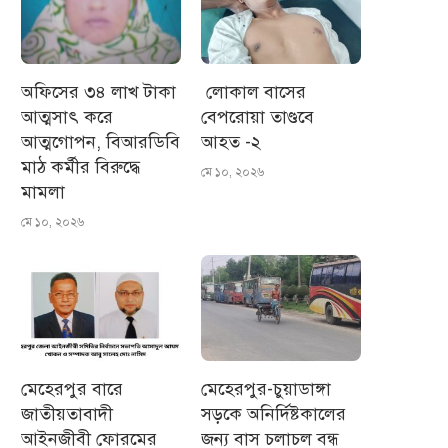
অফিসের ৩৪ লাখ টাকা
লোকাল বাসের
আত্মসাৎ করে
বেপরোয়া তাণ্ডবে
আত্মগোপন, বিআরডিবি
আহত -২
মাঠ কর্মীর বিরুদ্ধে
মে ১০, ২০২৬
মামলা
মে ১০, ২০২৬
মেহেরপুর বারে
মেহেরপুর-চুয়াডাঙ্গা
জাতীয়তাবাদী
সড়কে অনির্দিষ্টকালের
আইনজীবী ফোরমের
জন্য বাস চলাচল বন্ধ