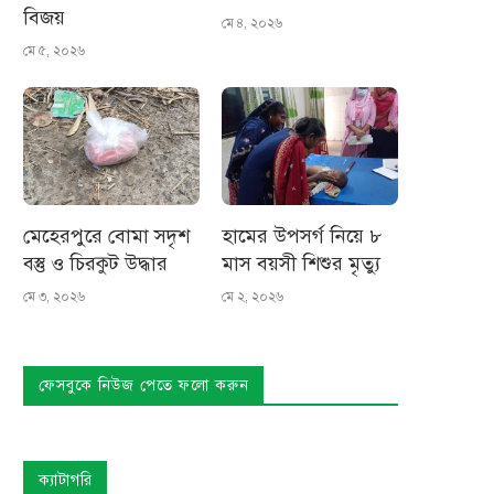
বিজয়
মে ৪, ২০২৬
মে ৫, ২০২৬
মেহেরপুরে বোমা সদৃশ
হামের উপসর্গ নিয়ে ৮
বস্তু ও চিরকুট উদ্ধার
মাস বয়সী শিশুর মৃত্যু
মে ৩, ২০২৬
মে ২, ২০২৬
ফেসবুকে নিউজ পেতে ফলো করুন
ক্যাটাগরি