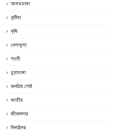
আলমডাঙ্গা
কুষ্টিয়া
কৃষি
খেলাধুলা
গাংনী
চুয়াডাঙ্গা
জনপ্রিয় পোষ্ট
জাতীয়
জীবননগর
ঝিনাইদহ