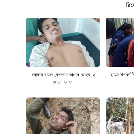
রিল
লোকাল বাসের বেপরোয়া তাণ্ডবে আহত -২
হামের উপসর্গ ন
মে ১০, ২০২৬