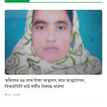
অফিসের ৩৪ লাখ টাকা আত্মসাৎ করে আত্মগোপন,
বিআরডিবি মাঠ কর্মীর বিরুদ্ধে মামলা
মে ১০, ২০২৬