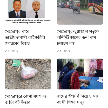
মেহেরপুর বারে
মেহেরপুর-চুয়াডাঙ্গা সড়কে
জাতীয়তাবাদী আইনজীবী
অনির্দিষ্টকালের জন্য বাস
ফোরমের বিজয়
চলাচল বন্ধ
মে ৫, ২০২৬
মে ৪, ২০২৬
মেহেরপুরে বোমা সদৃশ বস্তু
হামের উপসর্গ নিয়ে ৮ মাস
ও চিরকুট উদ্ধার
বয়সী শিশুর মৃত্যু