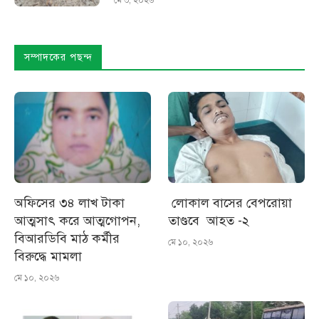
সম্পাদকের পছন্দ
অফিসের ৩৪ লাখ টাকা
লোকাল বাসের বেপরোয়া
আত্মসাৎ করে আত্মগোপন,
তাণ্ডবে আহত -২
বিআরডিবি মাঠ কর্মীর
মে ১০, ২০২৬
বিরুদ্ধে মামলা
মে ১০, ২০২৬