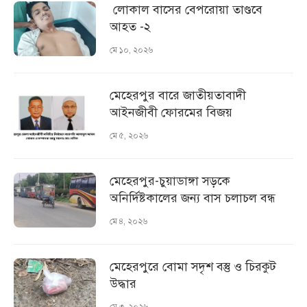
লোকাল বাসের বেপরোয়া তাণ্ডবে
আহত -২
মে ১০, ২০২৬
মেহেরপুর বারে জাতীয়তাবাদী
আইনজীবী ফোরমের বিজয়
মে ৫, ২০২৬
মেহেরপুর-চুয়াডাঙ্গা সড়কে
অনির্দিষ্টকালের জন্য বাস চলাচল বন্ধ
মে ৪, ২০২৬
মেহেরপুরে বোমা সদৃশ বস্তু ও চিরকুট
উদ্ধার
মে ৩, ২০২৬