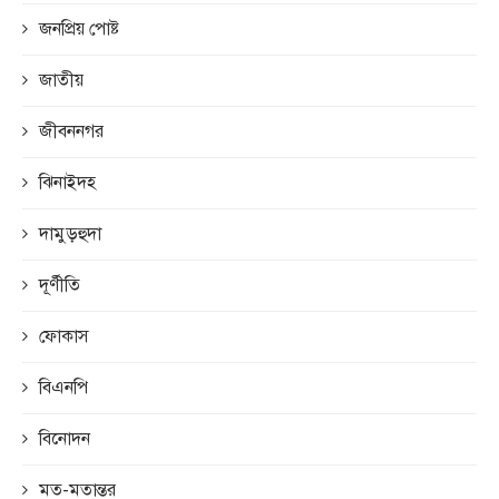
জনপ্রিয় পোষ্ট
জাতীয়
জীবননগর
ঝিনাইদহ
দামুড়হুদা
দূর্ণীতি
ফোকাস
বিএনপি
বিনোদন
মত-মতান্তর