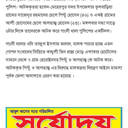
পুলিশ। আটককৃতরা হলেন-মেহেরপুর সদর উপজেলার কুলবাড়িয়া
গ্রামের সাজেদুর রহমানের ছেলে পিন্টু হােসেন (৪৬) ও একই গ্রামের
আলী হোসেনের ছেলে আলহাজ্ব হােসেন (২৩)। মঙ্গলবার সন্ধা সাড়ে
৬টার দিকে তাদেরকে আটক করে গাংনী থানা পুলিশের একটিদল।
গাংনী থানার ওসি তাজুল ইসলাম জানান, মাদক পাচার হচ্ছে এমন
গোপন সংবাদের ভিত্তিতে কাথুলী তিন রাস্তা মোড় এলাকার হোটেলের
সামনে থেকে ৭ গ্রাম হেরোইনসহ পিন্টু ও আলহাজ্ব কে আটক করে।
আটককৃত পিন্টু ও আলহাজ্ব এর বিরুদ্ধে মাদকদ্রব্য নিয়ন্ত্রণ আইনে মামলা
পূর্বক জেলা আদালতে প্রেরণ করা হয়েছে ।