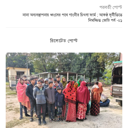
পরবর্তী পোস্ট
নানা অব্যবস্থাপনায় ধ্বংসের পথে গাংনীর চিৎলা ফার্ম ; আকণ্ঠ দূর্নীতিতে
নিমজ্জিত জেডি পর্ব -০১
রিলেটেড পোস্ট