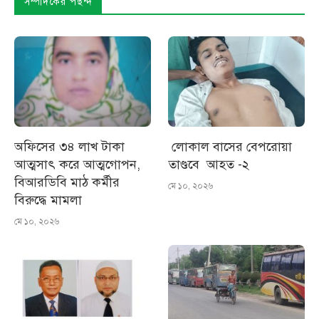
সম্পাদকের পছন্দ
অফিসের ৩৪ লাখ টাকা
লোকাল বাসের বেপরোয়া
আত্মসাৎ করে আত্মগোপন,
তাণ্ডবে আহত -২
বিআরডিবি মাঠ কর্মীর
মে ১০, ২০২৬
বিরুদ্ধে মামলা
মে ১০, ২০২৬