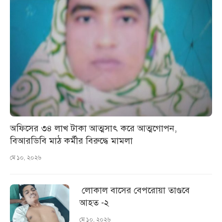
অফিসের ৩৪ লাখ টাকা আত্মসাৎ করে আত্মগোপন,
বিআরডিবি মাঠ কর্মীর বিরুদ্ধে মামলা
মে ১০, ২০২৬
লোকাল বাসের বেপরোয়া তাণ্ডবে
আহত -২
মে ১০, ২০২৬