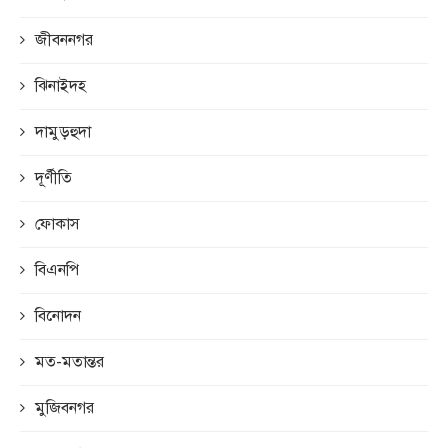
জীবননগর
ঝিনাইদহ
দামুড়হুদা
দূর্ণীতি
ফোকাস
বিএনপি
বিনোদন
মত-মতান্তর
মুজিবনগর