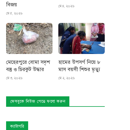
বিজয়
মে ৪, ২০২৬
মে ৫, ২০২৬
মেহেরপুরে বোমা সদৃশ
হামের উপসর্গ নিয়ে ৮
বস্তু ও চিরকুট উদ্ধার
মাস বয়সী শিশুর মৃত্যু
মে ৩, ২০২৬
মে ২, ২০২৬
ফেসবুকে নিউজ পেতে ফলো করুন
ক্যাটাগরি