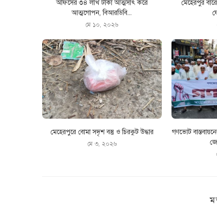
অফিসের ৩৪ লাখ টাকা আত্মসাৎ করে
মেহেরপুর বা
আত্মগোপন, বিআরডিবি...
ফ
মে ১০, ২০২৬
মেহেরপুরে বোমা সদৃশ বস্তু ও চিরকুট উদ্ধার
গণভোট বাস্তবায়ন
জো
মে ৩, ২০২৬
ম