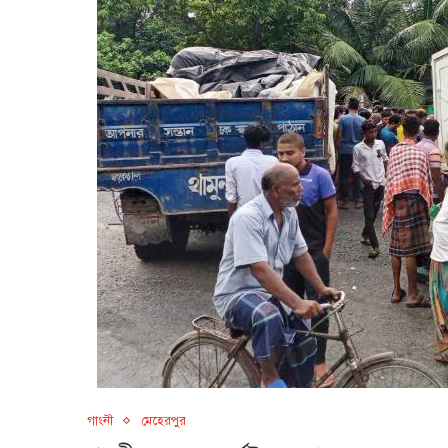
গাংনী
মেহেরপুর