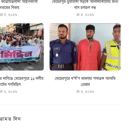
রে জাতীয়তাবাদী আইনজীবী
মেহেরপুর-চুয়াডাঙ্গা সড়কে অনির্দিষ্টকালের জন্য
োরমের বিজয়
বাস চলাচল বন্ধ
মে ৫, ২০২৬
মে ৪, ২০২৬
ের দাবিতে মেহেরপুরে ১১ দলীয়
মেহেরপুরে ধ*র্ষ*ণ মামলার পলাতক আসামি
টের গণমিছিল
গ্রেপ্তার
মে ২, ২০২৬
মে ২, ২০২৬
তামত দিন