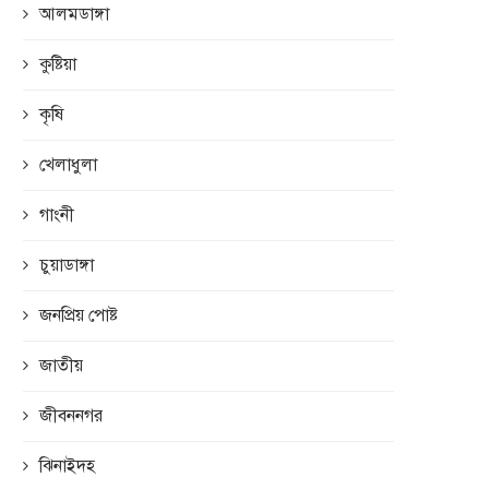
আলমডাঙ্গা
কুষ্টিয়া
কৃষি
খেলাধুলা
গাংনী
চুয়াডাঙ্গা
জনপ্রিয় পোষ্ট
জাতীয়
জীবননগর
ঝিনাইদহ