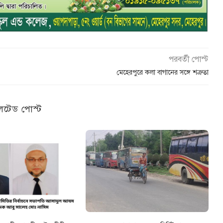
পরবর্তী পোস্ট
মেহেরপুরে কলা বাগানের সঙ্গে শত্রুতা
েটেড পোস্ট