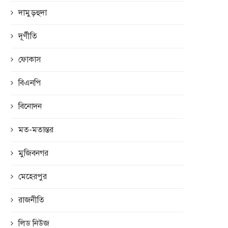
দামুড়হুদা
দূর্ণীতি
ফোকাস
বিএনপি
বিনোদন
মত-মতান্তর
মুজিবনগর
মেহেরপুর
রাজনীতি
লিড নিউজ