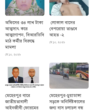
অফিসের ৩৪ লাখ টাকা
লোকাল বাসের
আত্মসাৎ করে
বেপরোয়া তাণ্ডবে
আত্মগোপন, বিআরডিবি
আহত -২
মাঠ কর্মীর বিরুদ্ধে
মে ১০, ২০২৬
মামলা
মে ১০, ২০২৬
মেহেরপুর বারে
মেহেরপুর-চুয়াডাঙ্গা
জাতীয়তাবাদী
সড়কে অনির্দিষ্টকালের
আইনজীবী ফোরমের
জন্য বাস চলাচল বন্ধ