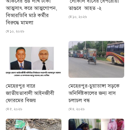
অফিসের ৩৪ লাখ টাকা
লোকাল বাসের বেপরোয়া
আত্মসাৎ করে আত্মগোপন,
তাণ্ডবে আহত -২
বিআরডিবি মাঠ কর্মীর
মে ১০, ২০২৬
বিরুদ্ধে মামলা
মে ১০, ২০২৬
মেহেরপুর বারে
মেহেরপুর-চুয়াডাঙ্গা সড়কে
জাতীয়তাবাদী আইনজীবী
অনির্দিষ্টকালের জন্য বাস
ফোরমের বিজয়
চলাচল বন্ধ
মে ৫, ২০২৬
মে ৪, ২০২৬