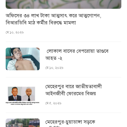
অফিসের ৩৪ লাখ টাকা আত্মসাৎ করে আত্মগোপন,
বিআরডিবি মাঠ কর্মীর বিরুদ্ধে মামলা
মে ১০, ২০২৬
লোকাল বাসের বেপরোয়া তাণ্ডবে
আহত -২
মে ১০, ২০২৬
মেহেরপুর বারে জাতীয়তাবাদী
আইনজীবী ফোরমের বিজয়
মে ৫, ২০২৬
মেহেরপুর-চুয়াডাঙ্গা সড়কে