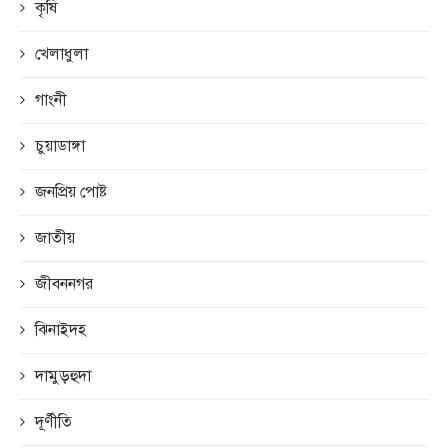
কৃষি
খেলাধুলা
গাংনী
চুয়াডাঙ্গা
জনপ্রিয় পোষ্ট
জাতীয়
জীবননগর
ঝিনাইদহ
দামুড়হুদা
দূর্ণীতি