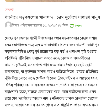
মেহেরপুর
গাংনীতে সড়কগুলোয় খানাখন্দ : চরম দুর্ভোগে সাধারণ মানুষ
নিজস্ব প্রতিবেদক
অক্টোবর ১০, ২০২৫
198
ভিউ
মেহেরপুর জেলার গাংনী উপজেলার প্রধান সড়কগুলোর বেহাল দশায়
চরম ভোগান্তিতে পড়েছেন এলাকাবাসী। বিশেষ করে বামন্দী-কাজীপুর
সড়কসহ বিভিন্ন গুরুত্বপূর্ণ রাস্তায় বড় বড় গর্ত ও খানাখন্দ সৃষ্টি হওয়ায়
প্রতিদিনই ঝুঁকি নিয়ে চলাচল করতে হচ্ছে চালক ও পথচারীদের।
সামান্য বৃষ্টিতেই এসব গর্তে পানি জমে রাস্তায় তৈরি হয় ছোট ছোট
জলাবদ্ধতা, যা দুর্ঘটনার আশঙ্কা আরও বাড়িয়ে দিচ্ছে। রাস্তায় প্রতিনিয়ত
ঝুঁকি নিয়ে চলতে হচ্ছে মোটরসাইকেল, ট্রাক, নছিমন ও অ্যাম্বুলেন্সসহ
বিভিন্ন পরিবহনকে। চালকদের অভিযোগ, গর্তে ধাক্কা খেয়ে যানবাহনের
যন্ত্রাংশ নষ্ট হচ্ছে, বাড়ছে মেরামতের খরচ। আর যাত্রীদের জন্য এসব
রাস্তা যেন ‘দুর্ভোগের আরেক নাম’। নছিমনের চালক রেজাউল হোসেন
বলেন, ‘রাস্তায় চলাচল করতে গেলে এত ঝাঁকুনি লাগে যে অনেক সময়