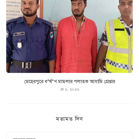
মেহেরপুরে ধ*র্ষ*ণ মামলার পলাতক আসামি গ্রেপ্তার
মে ২, ২০২৬
মতামত দিন