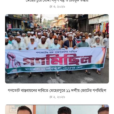
মেহেরপুরে বোমা সদৃশ বস্তু ও চিরকুট উদ্ধার
মে ৩, ২০২৬
গণভোট বাস্তবায়নের দাবিতে মেহেরপুরে ১১ দলীয় জোটের গণমিছিল
মে ২, ২০২৬