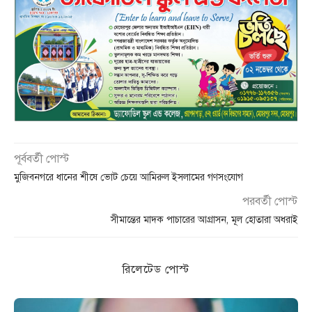
পূর্ববর্তী পোস্ট
মুজিবনগরে ধানের শীষে ভোট চেয়ে আমিরুল ইসলামের গণসংযোগ
পরবর্তী পোস্ট
সীমান্তের মাদক পাচারের আগ্রাসন, মূল হোতারা অধরাই
রিলেটেড পোস্ট