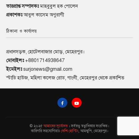
ভারপ্রাপ্ত সম্পাদকঃ
মাহবুবুল হক পোলেন
প্রকাশকঃ
আবুল কাসেম অণুরাগী
ঠিকানা ও কার্যালয়
প্রধানসড়ক, হোটেলবাজার মোড়, মেহেরপুর।
মোবাইলঃ
+8801714938647
ইমেইলঃ
surjonews@gmail.com
স্টাডি হাউজ, মহিলা কলেজ রোড, গাংনী, মেহেরপুর থেকে প্রকাশিত
© ২০২৫
আমাদের সূর্যোদয়
। সর্বস্বত্ব স্বত্বাধিকার সংরক্ষিত।
কারিগরি সহযোগিতাঃ
দেশি হোস্টিং
, আমঝুপি, মেহেরপুর।