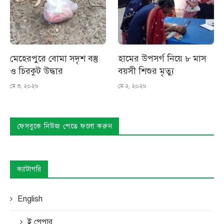
মেহেরপুরে বোমা সদৃশ বস্তু
হামের উপসর্গ নিয়ে ৮ মাস
ও চিরকুট উদ্ধার
বয়সী শিশুর মৃত্যু
মে ৩, ২০২৬
মে ২, ২০২৬
ফেসবুকে নিউজ পেতে ফলো করুন
ক্যাটাগরি
English
ই পেপার