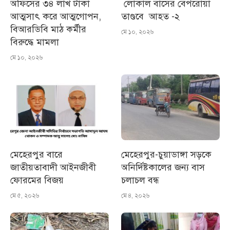
অফিসের ৩৪ লাখ টাকা
লোকাল বাসের বেপরোয়া
আত্মসাৎ করে আত্মগোপন,
তাণ্ডবে আহত -২
বিআরডিবি মাঠ কর্মীর
মে ১০, ২০২৬
বিরুদ্ধে মামলা
মে ১০, ২০২৬
মেহেরপুর বারে
মেহেরপুর-চুয়াডাঙ্গা সড়কে
জাতীয়তাবাদী আইনজীবী
অনির্দিষ্টকালের জন্য বাস
ফোরমের বিজয়
চলাচল বন্ধ
মে ৫, ২০২৬
মে ৪, ২০২৬