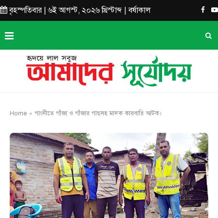
বৃহস্পতিবার | ৬ই আগস্ট, ২০২৬ খ্রিস্টাব্দ | বর্ষাকাল
Home
»
গাংনীতে গাঁজা ও গাঁজার গাছসহ মাদক কারবারি আটক।