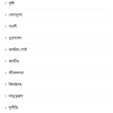
কৃষি
খেলাধুলা
গাংনী
চুয়াডাঙ্গা
জনপ্রিয় পোষ্ট
জাতীয়
জীবননগর
ঝিনাইদহ
দামুড়হুদা
দূর্ণীতি