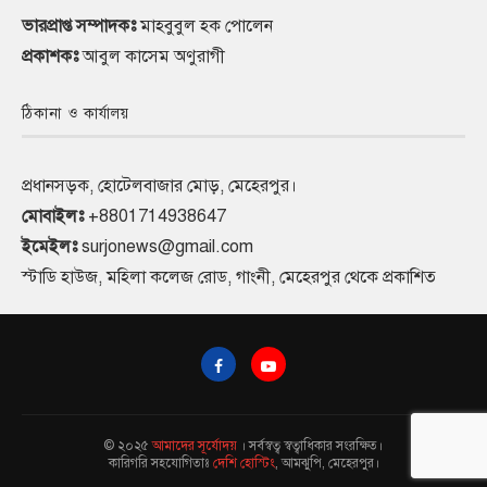
ভারপ্রাপ্ত সম্পাদকঃ
মাহবুবুল হক পোলেন
প্রকাশকঃ
আবুল কাসেম অণুরাগী
ঠিকানা ও কার্যালয়
প্রধানসড়ক, হোটেলবাজার মোড়, মেহেরপুর।
মোবাইলঃ
+8801714938647
ইমেইলঃ
surjonews@gmail.com
স্টাডি হাউজ, মহিলা কলেজ রোড, গাংনী, মেহেরপুর থেকে প্রকাশিত
© ২০২৫
আমাদের সূর্যোদয়
। সর্বস্বত্ব স্বত্বাধিকার সংরক্ষিত।
কারিগরি সহযোগিতাঃ
দেশি হোস্টিং
, আমঝুপি, মেহেরপুর।