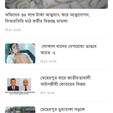
অফিসের ৩৪ লাখ টাকা আত্মসাৎ করে আত্মগোপন,
বিআরডিবি মাঠ কর্মীর বিরুদ্ধে মামলা
মে ১০, ২০২৬
লোকাল বাসের বেপরোয়া তাণ্ডবে
আহত -২
মে ১০, ২০২৬
মেহেরপুর বারে জাতীয়তাবাদী
আইনজীবী ফোরমের বিজয়
মে ৫, ২০২৬
মেহেরপুর-চুয়াডাঙ্গা সড়কে