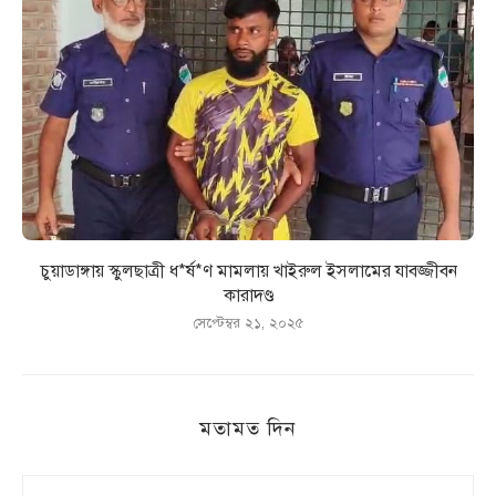
চুয়াডাঙ্গায় স্কুলছাত্রী ধ*র্ষ*ণ মামলায় খাইরুল ইসলামের যাবজ্জীবন
কারাদণ্ড
সেপ্টেম্বর ২১, ২০২৫
মতামত দিন