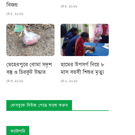
বিজয়
মে ৪, ২০২৬
মে ৫, ২০২৬
মেহেরপুরে বোমা সদৃশ
হামের উপসর্গ নিয়ে ৮
বস্তু ও চিরকুট উদ্ধার
মাস বয়সী শিশুর মৃত্যু
মে ৩, ২০২৬
মে ২, ২০২৬
ফেসবুকে নিউজ পেতে ফলো করুন
ক্যাটাগরি