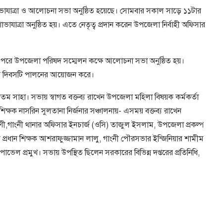
েভাযাত্রা ও আলােচনা সভা অনুষ্ঠিত হয়েছে। সােমবার সকাল সাড়ে ১১টার
াযাত্রা অনুষ্ঠিত হয়। এতে নেতৃত্ব প্রদান করেন উপজেলা নির্বাহী অফিসার
েন। পরে উপজেলা পরিষদ সম্মেলন কক্ষে আলোচনা সভা অনুষ্ঠিত হয়।
ালয় দিবসটি পালনের আয়োজন করে।
তম সাহা। সভায় স্বাগত বক্তব্য রাখেন উপজেলা মহিলা বিষয়ক কর্মকর্তা
শিক্ষক নাসরিন সুলতানা নির্জনার সঞ্চালনায়- এসময় বক্তব্য রাখেন
ভা রাণী,গাংনী থানার অফিসার ইনচার্জ (ওসি) তাজুল ইসলাম, উপজেলা প্রকল্প
লয়ের প্রধান শিক্ষক আশরাফুজ্জামান লালু, গাংনী পৌরসভার ইন্জিনিয়ার শামীম
পাভেল প্রমুখ। সভায় উপস্থিত ছিলেন সরকারের বিভিন্ন দপ্তরের প্রতিনিধি,