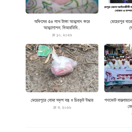
অফিসের ৩৪ লাখ টাকা আত্মসাৎ করে
মেহেরপুর বা
আত্মগোপন, বিআরডিবি...
ফ
মে ১০, ২০২৬
মেহেরপুরে বোমা সদৃশ বস্তু ও চিরকুট উদ্ধার
গণভোট বাস্তবায়ন
জো
মে ৩, ২০২৬