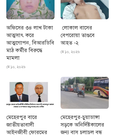
অফিসের ৩৪ লাখ টাকা
লোকাল বাসের
আত্মসাৎ করে
বেপরোয়া তাণ্ডবে
আত্মগোপন, বিআরডিবি
আহত -২
মাঠ কর্মীর বিরুদ্ধে
মে ১০, ২০২৬
মামলা
মে ১০, ২০২৬
মেহেরপুর বারে
মেহেরপুর-চুয়াডাঙ্গা
জাতীয়তাবাদী
সড়কে অনির্দিষ্টকালের
আইনজীবী ফোরমের
জন্য বাস চলাচল বন্ধ