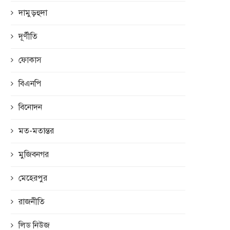
দামুড়হুদা
দূর্ণীতি
ফোকাস
বিএনপি
বিনোদন
মত-মতান্তর
মুজিবনগর
মেহেরপুর
রাজনীতি
লিড নিউজ