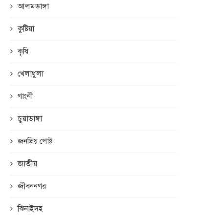
আলমডাঙ্গা
কুষ্টিয়া
কৃষি
খেলাধুলা
গাংনী
চুয়াডাঙ্গা
জনপ্রিয় পোষ্ট
জাতীয়
জীবননগর
ঝিনাইদহ