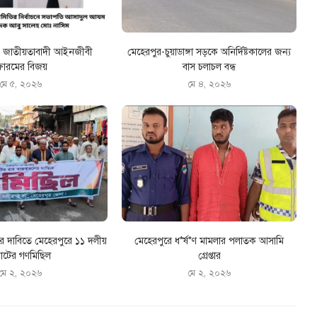
রে জাতীয়তাবাদী আইনজীবী
মেহেরপুর-চুয়াডাঙ্গা সড়কে অনির্দিষ্টকালের জন্য
োরমের বিজয়
বাস চলাচল বন্ধ
মে ৫, ২০২৬
মে ৪, ২০২৬
ের দাবিতে মেহেরপুরে ১১ দলীয়
মেহেরপুরে ধ*র্ষ*ণ মামলার পলাতক আসামি
টের গণমিছিল
গ্রেপ্তার
মে ২, ২০২৬
মে ২, ২০২৬