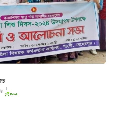
লিত
িউ