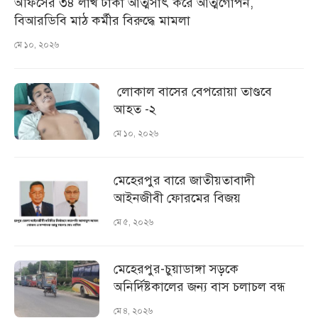
অফিসের ৩৪ লাখ টাকা আত্মসাৎ করে আত্মগোপন,
বিআরডিবি মাঠ কর্মীর বিরুদ্ধে মামলা
মে ১০, ২০২৬
লোকাল বাসের বেপরোয়া তাণ্ডবে
আহত -২
মে ১০, ২০২৬
মেহেরপুর বারে জাতীয়তাবাদী
আইনজীবী ফোরমের বিজয়
মে ৫, ২০২৬
মেহেরপুর-চুয়াডাঙ্গা সড়কে
অনির্দিষ্টকালের জন্য বাস চলাচল বন্ধ
মে ৪, ২০২৬