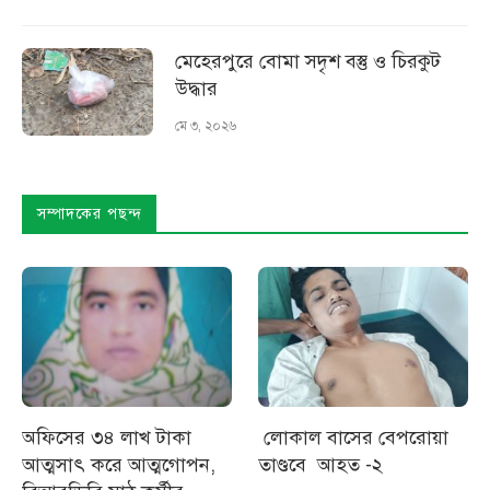
মেহেরপুরে বোমা সদৃশ বস্তু ও চিরকুট
উদ্ধার
মে ৩, ২০২৬
সম্পাদকের পছন্দ
অফিসের ৩৪ লাখ টাকা
লোকাল বাসের বেপরোয়া
আত্মসাৎ করে আত্মগোপন,
তাণ্ডবে আহত -২