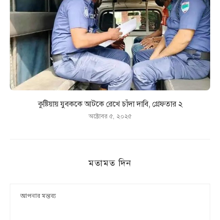
কুষ্টিয়ায় যুবককে আটকে রেখে চাঁদা দাবি, গ্রেফতার ২
অক্টোবর ৫, ২০২৫
মতামত দিন