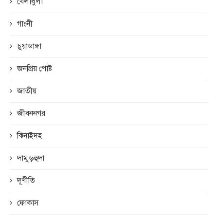
খেলাধুলা
গাংনী
চুয়াডাঙ্গা
জনপ্রিয় পোষ্ট
জাতীয়
জীবননগর
ঝিনাইদহ
দামুড়হুদা
দূর্ণীতি
ফোকাস