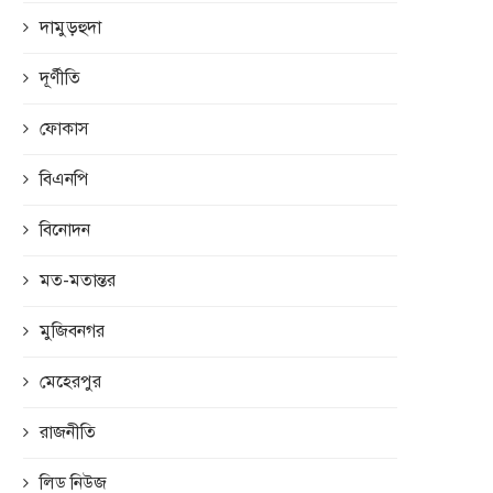
দামুড়হুদা
দূর্ণীতি
ফোকাস
বিএনপি
বিনোদন
মত-মতান্তর
মুজিবনগর
মেহেরপুর
রাজনীতি
লিড নিউজ