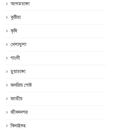
আলমডাঙ্গা
কুষ্টিয়া
কৃষি
খেলাধুলা
গাংনী
চুয়াডাঙ্গা
জনপ্রিয় পোষ্ট
জাতীয়
জীবননগর
ঝিনাইদহ