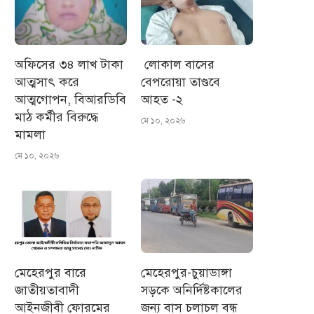
অফিসের ৩৪ লাখ টাকা
লোকাল বাসের
আত্মসাৎ করে
বেপরোয়া তাণ্ডবে
আত্মগোপন, বিআরডিবি
আহত -২
মাঠ কর্মীর বিরুদ্ধে
মে ১০, ২০২৬
মামলা
মে ১০, ২০২৬
মেহেরপুর বারে
মেহেরপুর-চুয়াডাঙ্গা
জাতীয়তাবাদী
সড়কে অনির্দিষ্টকালের
আইনজীবী ফোরমের
জন্য বাস চলাচল বন্ধ