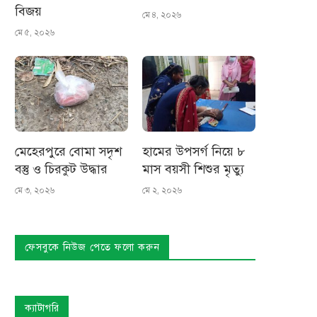
বিজয়
মে ৪, ২০২৬
মে ৫, ২০২৬
মেহেরপুরে বোমা সদৃশ
হামের উপসর্গ নিয়ে ৮
বস্তু ও চিরকুট উদ্ধার
মাস বয়সী শিশুর মৃত্যু
মে ৩, ২০২৬
মে ২, ২০২৬
ফেসবুকে নিউজ পেতে ফলো করুন
ক্যাটাগরি