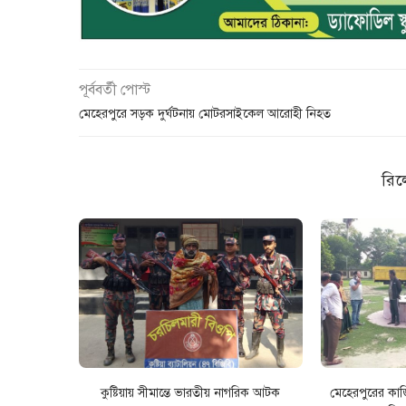
পূর্ববর্তী পোস্ট
মেহেরপুরে সড়ক দুর্ঘটনায় মােটরসাইকেল আরােহী নিহত
রিল
কুষ্টিয়ায় সীমান্তে ভারতীয় নাগরিক আটক
মেহেরপুরের কাজ