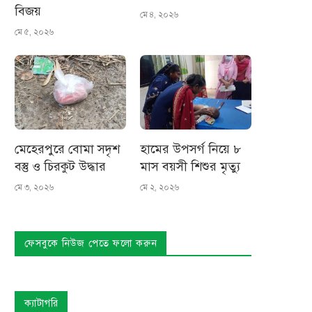
বিজয়
মে ৪, ২০২৬
মে ৫, ২০২৬
মেহেরপুরে বোমা সদৃশ
হামের উপসর্গ নিয়ে ৮
বস্তু ও চিরকুট উদ্ধার
মাস বয়সী শিশুর মৃত্যু
মে ৩, ২০২৬
মে ২, ২০২৬
ফেসবুকে নিউজ পেতে ফলো করুন
ক্যাটাগরি