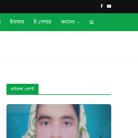
ন
ইসলাম
ই-পেপার
অন্যান্য
সর্বশেষ পোস্ট