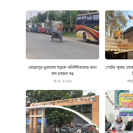
মেহেরপুর-চুয়াডাঙ্গা সড়কে অনির্দিষ্টকালের জন্য
পেটের ক্ষুধায় লো
বাস চলাচল বন্ধ
মে ৪, ২০২৬
জান