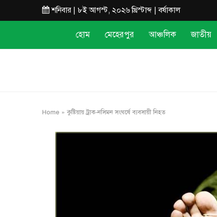
শনিবার | ৮ই আগস্ট, ২০২৬ খ্রিস্টাব্দ | বর্ষাকাল
হোম
মেহেরপুর
আঞ্চলিক
জাতীয়
Home
»
কুষ্টিয়ায় ট্রাক-নসিমন সংঘর্ষে ব্যবসায়ী নিহত