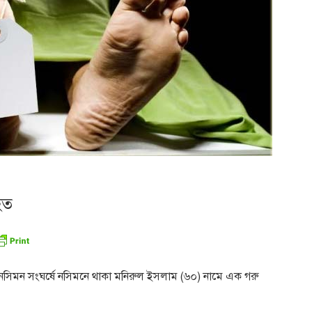
িহত
ও নসিমন সংঘর্ষে নসিমনে থাকা মনিরুল ইসলাম (৬০) নামে এক গরু