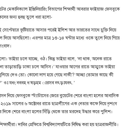
 মেকানিক্যাল ইঞ্জিনিয়ারিং বিভাগের শিক্ষার্থী আবরার ফাইয়াজ ফেসবুকে
কদের জন্য হুবহু তুলে ধরা হলো-
েপ্টেম্বরে কুষ্টিয়াতে আসার পরেই ইলিশ আর ভারতের সাথে চুক্তি নিয়ে
লে দিয়ে আসছিলো। এরপর মাত্র ১৩-১৪ ঘন্টার মধ্যে ওকে তুলে নিয়ে গিয়ে
 সংবাদ।
 ভাইয়া চলে যাচ্ছে, ওঠ। কিন্তু ভাইয়া বলে, ‘না থাক, অনেক রাতে
 না তাড়াতাড়ি ঢাকা চলে আসিস।’ যাওয়ার আগের রাতে আম্মুকে ভাইয়া
বুলিয়ে দেও তো। কোনো দাগ হয়ে গেছে নাকী? আচ্ছা তোমার কাছে কী
’ ওঃ যধং নববহ ধ ষড়হম ঃরসব নৎড়ঃযবৎ.’
্রাসন নিয়ে ফেসবুকে স্ট্যাটাসের জেরে বুয়েটের শেরে বাংলা হলের আবাসিক
কে ২০১৯ সালের ৬ অক্টোবর রাতে ছাত্রলীগের এক নেতার কক্ষে নিয়ে নৃশংস
র দিকে শেরে বাংলা হলের সিঁড়ি থেকে তার মরদেহ উদ্ধার করে পুলিশ।
র্থীরা। দাবির প্রেক্ষিতে বিশ্ববিদ্যালয়টিতে নিষিদ্ধ করা হয় ছাত্ররাজনীতি।