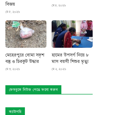
বিজয়
মে ৪, ২০২৬
মে ৫, ২০২৬
মেহেরপুরে বোমা সদৃশ
হামের উপসর্গ নিয়ে ৮
বস্তু ও চিরকুট উদ্ধার
মাস বয়সী শিশুর মৃত্যু
মে ৩, ২০২৬
মে ২, ২০২৬
ফেসবুকে নিউজ পেতে ফলো করুন
ক্যাটাগরি