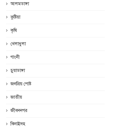
আলমডাঙ্গা
কুষ্টিয়া
কৃষি
খেলাধুলা
গাংনী
চুয়াডাঙ্গা
জনপ্রিয় পোষ্ট
জাতীয়
জীবননগর
ঝিনাইদহ