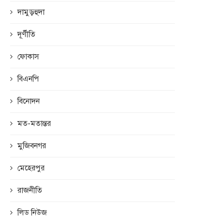
দামুড়হুদা
দূর্ণীতি
ফোকাস
বিএনপি
বিনোদন
মত-মতান্তর
মুজিবনগর
মেহেরপুর
রাজনীতি
লিড নিউজ