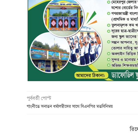
পূর্ববর্তী পোস্ট
গাংনীতে সনাতন ধর্মালম্বীদের সাথে বিএনপির মতবিনিময়
রিল