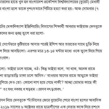
ারদের হাতে খুন হন বাংলাদেশ প্রকৌশল বিশ্ববিদ্যালয়ের (বুয়েট) মেধাবী
েরে বাংলা হলে তাকে নৃশংসভাবে পিটিয়ে হত্যা করা হয়। আজ সোমবার (৭
 মেকানিক্যাল ইঞ্জিনিয়ারিং বিভাগের শিক্ষার্থী আবরার ফাইয়াজ ফেসবুকে
কদের জন্য হুবহু তুলে ধরা হলো-
েপ্টেম্বরে কুষ্টিয়াতে আসার পরেই ইলিশ আর ভারতের সাথে চুক্তি নিয়ে
লে দিয়ে আসছিলো। এরপর মাত্র ১৩-১৪ ঘন্টার মধ্যে ওকে তুলে নিয়ে গিয়ে
 সংবাদ।
 ভাইয়া চলে যাচ্ছে, ওঠ। কিন্তু ভাইয়া বলে, ‘না থাক, অনেক রাতে
 না তাড়াতাড়ি ঢাকা চলে আসিস।’ যাওয়ার আগের রাতে আম্মুকে ভাইয়া
বুলিয়ে দেও তো। কোনো দাগ হয়ে গেছে নাকী? আচ্ছা তোমার কাছে কী
’ ওঃ যধং নববহ ধ ষড়হম ঃরসব নৎড়ঃযবৎ.’
্রাসন নিয়ে ফেসবুকে স্ট্যাটাসের জেরে বুয়েটের শেরে বাংলা হলের আবাসিক
কে ২০১৯ সালের ৬ অক্টোবর রাতে ছাত্রলীগের এক নেতার কক্ষে নিয়ে নৃশংস