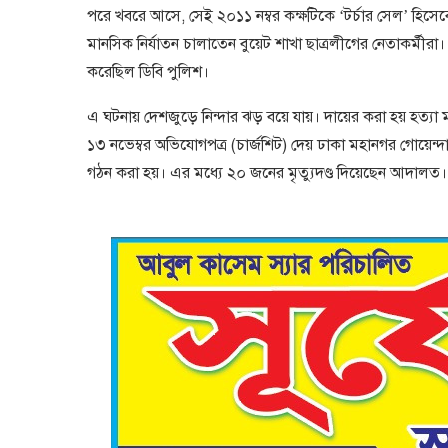
পরে খবরে আসে, সেই ২০১১ নম্বর কক্ষটিকে ‘টর্চার সেল’ হিসেব
মানসিক নির্যাতন চালাতেন বুয়েট শাখা ছাত্রলীগের নেতাকর্মীরা। সে
করেছিল ডিবি পুলিশ।
এ ঘটনায় দেশজুড়ে নিন্দার ঝড় বয়ে যায়। দায়ের করা হয় হত্য
১৩ নভেম্বর অভিযোগপত্র (চার্জশিট) দেয় ঢাকা মহানগর গোয়েন
গঠন করা হয়। এর মধ্যে ২০ জনের মৃত্যুদণ্ড দিয়েছেন আদালত। 