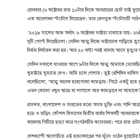
রোববার (৬ অক্টোবর রাত ১০টার দিকে আবরারের ছোট ভাই বুয়েটের
এক আবেগঘন স্ট্যাটাস দিয়েছেন। তার ফেসবুক স্ট্যাটাসটি পাঠ
‘২০১৯ সালের আজ অর্থাৎ ৬ অক্টোবর ভাইয়া ঢাকাতে যায়। ২৬ই স
দুটি পোস্ট দিয়েছিলো। সেদিন আম্মু নিজে ভাইয়াকে গাড়িতে তু
নির্মম নির্যাতন করা হয়। আর ২০ ঘণ্টা পরই বাসায় আসে মৃত্যুর
সেদিন সকালে যাওয়ার আগে ৯টার দিকে আম্মু আমাকে ডেকেছিলো।
ঘুমাইছে ঘুমাতে দেও। আমি চলে গেলাম। তুই বেশিদিন থাকিস
বলেছিলো, ‘আম্মু অনেক ছারপোকা কামড়ায়। পিঠে একটু হাত 
এমন কোনো ওষুধ আছে যা লাগালে আর কামড়াবে না আমাকে?
প্রসঙ্গত, বাংলাদেশ ও ভারতের মধ্যে অসম চুক্তি এবং পানি আগ
ছাত্র ও তড়িৎ কৌশল বিভাগের দ্বিতীয় বর্ষের শিক্ষার্থী আবরার
কায়দায় পিটিয়ে হত্যা করে সংগঠনটির ক্যাডাররা। পরে রাত ৩টা
দেশব্যাপী আলোচিত এই হত্যাকাণ্ডের পর ফুঁসে ওঠেন বুয়েটের শিক্ষা