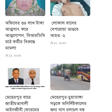
অফিসের ৩৪ লাখ টাকা
লোকাল বাসের
আত্মসাৎ করে
বেপরোয়া তাণ্ডবে
আত্মগোপন, বিআরডিবি
আহত -২
মাঠ কর্মীর বিরুদ্ধে
মে ১০, ২০২৬
মামলা
মে ১০, ২০২৬
মেহেরপুর বারে
মেহেরপুর-চুয়াডাঙ্গা
জাতীয়তাবাদী
সড়কে অনির্দিষ্টকালের
আইনজীবী ফোরমের
জন্য বাস চলাচল বন্ধ