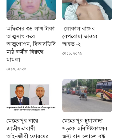
অফিসের ৩৪ লাখ টাকা
লোকাল বাসের
আত্মসাৎ করে
বেপরোয়া তাণ্ডবে
আত্মগোপন, বিআরডিবি
আহত -২
মাঠ কর্মীর বিরুদ্ধে
মে ১০, ২০২৬
মামলা
মে ১০, ২০২৬
মেহেরপুর বারে
মেহেরপুর-চুয়াডাঙ্গা
জাতীয়তাবাদী
সড়কে অনির্দিষ্টকালের
আইনজীবী ফোরমের
জন্য বাস চলাচল বন্ধ