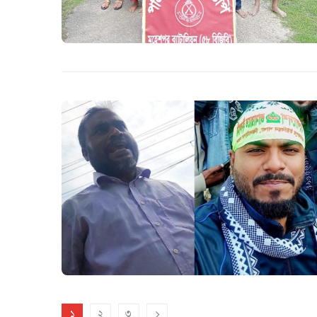
১
২
৩