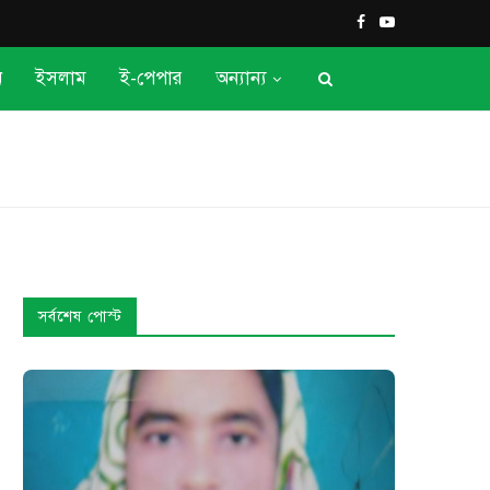
ন
ইসলাম
ই-পেপার
অন্যান্য
সর্বশেষ পোস্ট