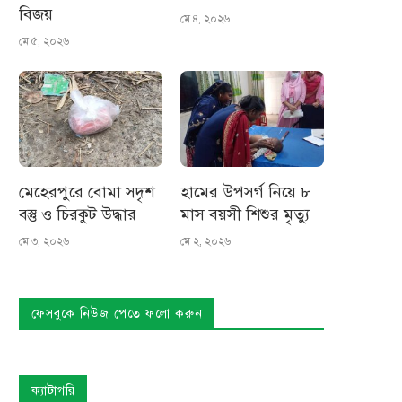
বিজয়
মে ৪, ২০২৬
মে ৫, ২০২৬
মেহেরপুরে বোমা সদৃশ
হামের উপসর্গ নিয়ে ৮
বস্তু ও চিরকুট উদ্ধার
মাস বয়সী শিশুর মৃত্যু
মে ৩, ২০২৬
মে ২, ২০২৬
ফেসবুকে নিউজ পেতে ফলো করুন
ক্যাটাগরি