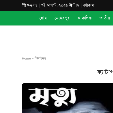
শুক্রবার | ৭ই আগস্ট, ২০২৬ খ্রিস্টাব্দ | বর্ষাকাল
হোম
মেহেরপুর
আঞ্চলিক
জাতীয়
Home
»
ঝিনাইদহ
ক্যাটা