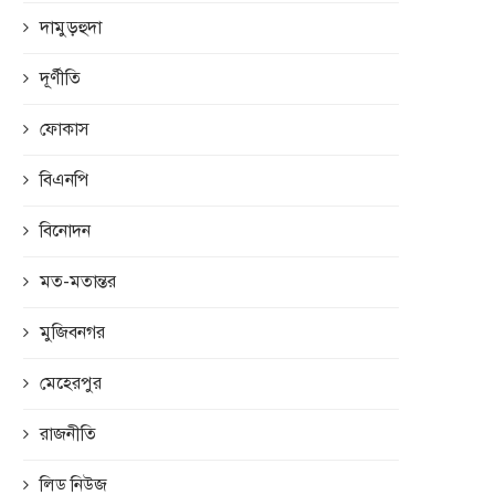
দামুড়হুদা
দূর্ণীতি
ফোকাস
বিএনপি
বিনোদন
মত-মতান্তর
মুজিবনগর
মেহেরপুর
রাজনীতি
লিড নিউজ