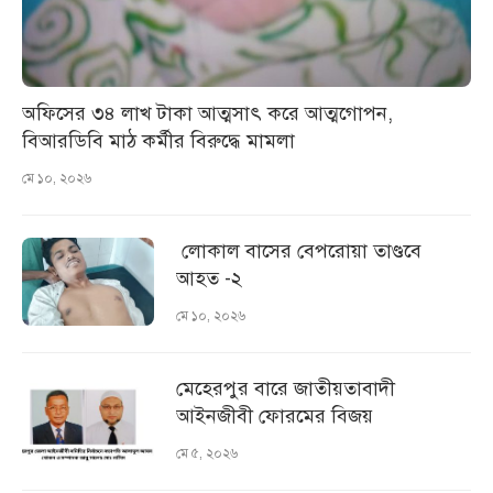
অফিসের ৩৪ লাখ টাকা আত্মসাৎ করে আত্মগোপন,
বিআরডিবি মাঠ কর্মীর বিরুদ্ধে মামলা
মে ১০, ২০২৬
লোকাল বাসের বেপরোয়া তাণ্ডবে
আহত -২
মে ১০, ২০২৬
মেহেরপুর বারে জাতীয়তাবাদী
আইনজীবী ফোরমের বিজয়
মে ৫, ২০২৬