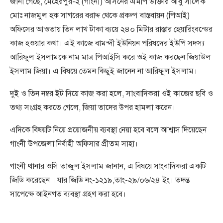
জানা গেছে, মেহেরপুর-২ (গাংনী) আসনের এমপি ডাক্তার আবু সালেক
মোঃ নাজমুল হক সাগরের বরাদ্দ থেকে প্রকল্প বাস্তবায়ন (পিআই)
অফিসের আওতায় তিন লাখ টাকা ব্যয়ে ২৪০ মিটার রাস্তার হেয়ারিংবন্ডের
কাজ হওয়ার কথা। এই কাজে বামন্দী ইউনিয়ন পরিষদের ইউপি সদস্য
আরিফুল ইসলামকে নাম মাত্র পিআইসি করে ওই কাজ করছেন জিয়াউল
ইসলাম জিয়া। এ বিষয়ে তেমন কিছুই জানেন না আরিফুল ইসলাম।
দুই ও তিন নম্বর ইট দিয়ে কাজ করা হলে, সাংবাদিকরা ওই কাজের ছবি ও
তথ্য সংগ্রহ করতে গেলে, জিয়া তাদের উপর হামলা করেন।
এদিকে বিষয়টি নিয়ে প্রয়োজনীয় ব্যবস্থা নেয়া হবে বলে আশ্বাস দিয়েছেন
গাংনী উপজেলা নির্বাহী অফিসার প্রীতম সাহা।
গাংনী থানার ওসি তাজুল ইসলাম জানান, এ বিষয়ে সাংবাদিকরা একটি
জিডি করেছেন । যার জিডি নং-১২১৯,তাং-২৯/০৬/২৪ ইং। তদন্ত
সাপেক্ষে আইনগত ব্যবস্থা গ্রহণ করা হবে।