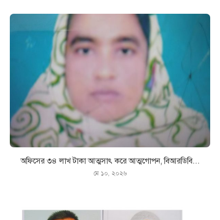
অফিসের ৩৪ লাখ টাকা আত্মসাৎ করে আত্মগোপন, বিআরডিবি...
মে ১০, ২০২৬