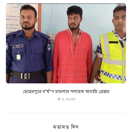
মেহেরপুরে ধ*র্ষ*ণ মামলার পলাতক আসামি গ্রেপ্তার
মে ২, ২০২৬
মতামত দিন