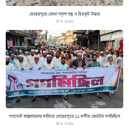
মেহেরপুরে বোমা সদৃশ বস্তু ও চিরকুট উদ্ধার
মে ৩, ২০২৬
গণভোট বাস্তবায়নের দাবিতে মেহেরপুরে ১১ দলীয় জোটের গণমিছিল
মে ২, ২০২৬