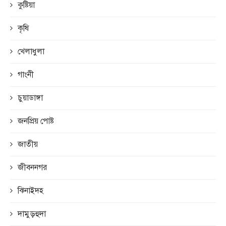
কুষ্টিয়া
কৃষি
খেলাধুলা
গাংনী
চুয়াডাঙ্গা
জনপ্রিয় পোষ্ট
জাতীয়
জীবননগর
ঝিনাইদহ
দামুড়হুদা