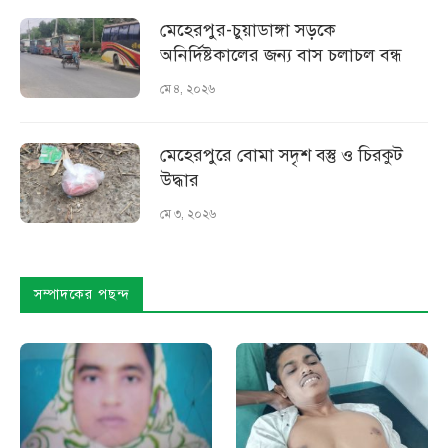
মেহেরপুর-চুয়াডাঙ্গা সড়কে
অনির্দিষ্টকালের জন্য বাস চলাচল বন্ধ
মে ৪, ২০২৬
মেহেরপুরে বোমা সদৃশ বস্তু ও চিরকুট
উদ্ধার
মে ৩, ২০২৬
সম্পাদকের পছন্দ