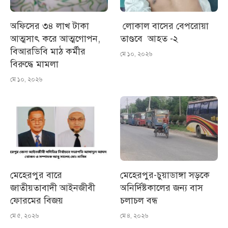
অফিসের ৩৪ লাখ টাকা
লোকাল বাসের বেপরোয়া
আত্মসাৎ করে আত্মগোপন,
তাণ্ডবে আহত -২
বিআরডিবি মাঠ কর্মীর
মে ১০, ২০২৬
বিরুদ্ধে মামলা
মে ১০, ২০২৬
মেহেরপুর বারে
মেহেরপুর-চুয়াডাঙ্গা সড়কে
জাতীয়তাবাদী আইনজীবী
অনির্দিষ্টকালের জন্য বাস
ফোরমের বিজয়
চলাচল বন্ধ
মে ৫, ২০২৬
মে ৪, ২০২৬