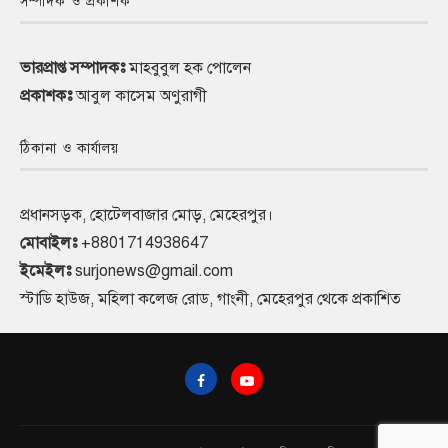
সম্পাদক ও প্রকাশক
ভারপ্রাপ্ত সম্পাদকঃ
মাহবুবুল হক পোলেন
প্রকাশকঃ
আবুল কাসেম অণুরাগী
ঠিকানা ও কার্যালয়
প্রধানসড়ক, হোটেলবাজার মোড়, মেহেরপুর।
মোবাইলঃ
+8801714938647
ইমেইলঃ
surjonews@gmail.com
স্টাডি হাউজ, মহিলা কলেজ রোড, গাংনী, মেহেরপুর থেকে প্রকাশিত