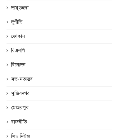
দামুড়হুদা
দূর্ণীতি
ফোকাস
বিএনপি
বিনোদন
মত-মতান্তর
মুজিবনগর
মেহেরপুর
রাজনীতি
লিড নিউজ