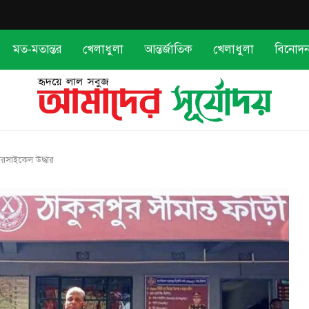
মত-মতান্তর
খেলাধুলা
আন্তর্জাতিক
খেলাধুলা
বিনোদ
মটরসাইকেল উদ্ধার