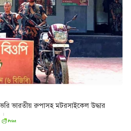
১৪শ ভরি ভারতীয় রুপাসহ মটরসাইকেল উদ্ধার