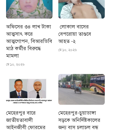
অফিসের ৩৪ লাখ টাকা
লোকাল বাসের
আত্মসাৎ করে
বেপরোয়া তাণ্ডবে
আত্মগোপন, বিআরডিবি
আহত -২
মাঠ কর্মীর বিরুদ্ধে
মে ১০, ২০২৬
মামলা
মে ১০, ২০২৬
মেহেরপুর বারে
মেহেরপুর-চুয়াডাঙ্গা
জাতীয়তাবাদী
সড়কে অনির্দিষ্টকালের
আইনজীবী ফোরমের
জন্য বাস চলাচল বন্ধ