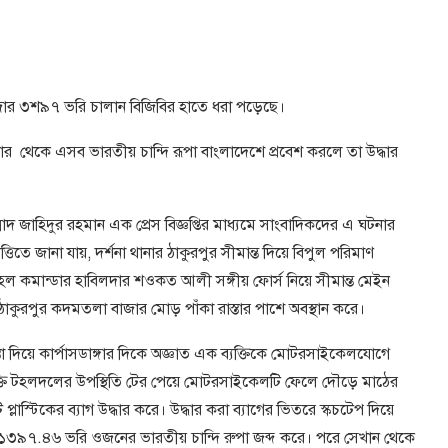
 ১হাজার ৩শ৯৭ ভরি চালান বিজিবির হাতে ধরা পড়েছে।
 থেকে এসব ভারতীয় চান্দি রূপা বাংলাদেশে প্রবেশ করলে তা উদ্ধার
মাদ জাহিদুর রহমান এক প্রেস বিজ্ঞপ্তির মাধ্যমে সাংবাদিকদের এ ঘটনার
তিতে জানা যায়, দর্শনা থানার ঠাকুরপুর সীমান্ত দিয়ে বিপুল পরিমাণ
টহল কমান্ডার হাবিলদার শওকত আলী সঙ্গীয় ফোর্স নিয়ে সীমান্ত মেইন
ঠাকুরপুর কদমতলা বাজার মোড় পাঁকা রাস্তার পাশে অবস্থান করে।
া দিয়ে কার্পাসডাঙ্গার দিকে অজ্ঞাত এক ব্যক্তিকে মোটরসাইকেলযোগে
্তি টহলদলের উপস্থিতি টের পেয়ে মোটরসাইকেলটি ফেলে দৌড়ে মাঠের
াস্টিকের ব্যাগ উদ্ধার করে। উদ্ধার করা ব্যাগের ভিতরে স্কচটেপ দিয়ে
 ১৩৯৭.৪৬ ভরি ওজনের ভারতীয় চান্দি রুপা জব্দ করে। পরে সেখান থেকে