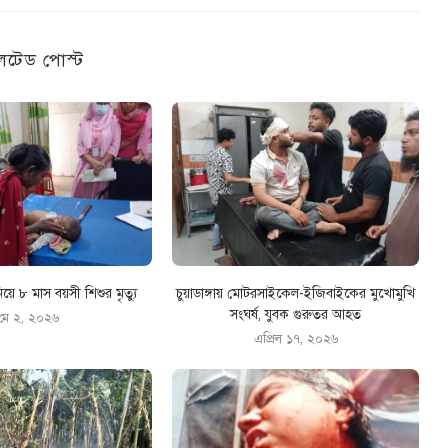
েটেড পোস্ট
িয়ে ৮ মাস বয়সী শিশুর মৃত্যু
চুয়াডাঙ্গায় মোটরসাইকেল-ইজিবাইকের মুখোমুখি
সংঘর্ষ, যুবক গুরুতর আহত
মে ২, ২০২৬
এপ্রিল ১৭, ২০২৬