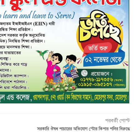
পরবর্তী পোস্ট
সরকারি ঔষধ পাচারের অভিযোগ স্টোর কিপার পলির বিরুদ্ধে