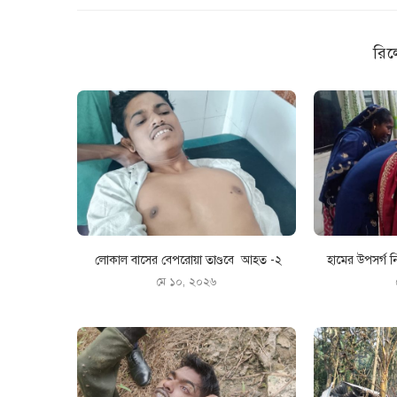
রিল
লোকাল বাসের বেপরোয়া তাণ্ডবে আহত -২
হামের উপসর্গ ন
মে ১০, ২০২৬