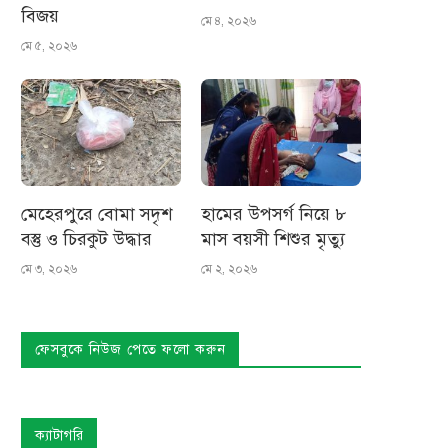
বিজয়
মে ৪, ২০২৬
মে ৫, ২০২৬
মেহেরপুরে বোমা সদৃশ
হামের উপসর্গ নিয়ে ৮
বস্তু ও চিরকুট উদ্ধার
মাস বয়সী শিশুর মৃত্যু
মে ৩, ২০২৬
মে ২, ২০২৬
ফেসবুকে নিউজ পেতে ফলো করুন
ক্যাটাগরি