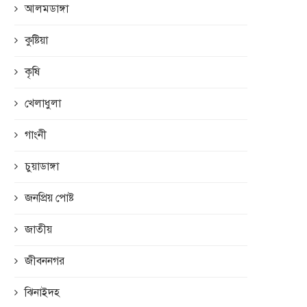
আলমডাঙ্গা
কুষ্টিয়া
কৃষি
খেলাধুলা
গাংনী
চুয়াডাঙ্গা
জনপ্রিয় পোষ্ট
জাতীয়
জীবননগর
ঝিনাইদহ