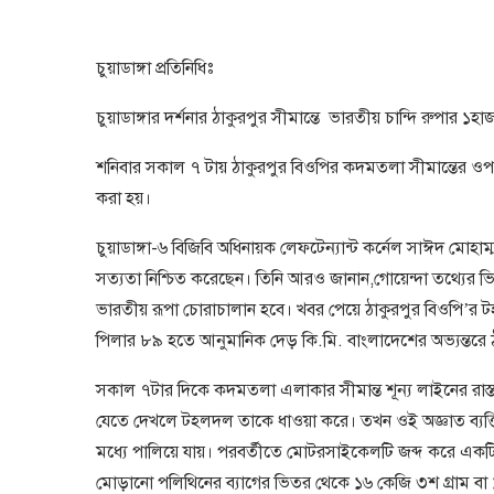
চুয়াডাঙ্গা প্রতিনিধিঃ
চুয়াডাঙ্গার দর্শনার ঠাকুরপুর সীমান্তে ভারতীয় চান্দি রুপার
শনিবার সকাল ৭ টায় ঠাকুরপুর বিওপির কদমতলা সীমান্তের ওপার
করা হয়।
চুয়াডাঙ্গা-৬ বিজিবি অধিনায়ক লেফটেন্যান্ট কর্নেল সাঈদ মোহাম্
সত্যতা নিশ্চিত করেছেন। তিনি আরও জানান,গোয়েন্দা তথ্যের ভিত্
ভারতীয় রূপা চোরাচালান হবে। খবর পেয়ে ঠাকুরপুর বিওপি’র 
পিলার ৮৯ হতে আনুমানিক দেড় কি.মি. বাংলাদেশের অভ্যন্তরে 
সকাল ৭টার দিকে কদমতলা এলাকার সীমান্ত শূন্য লাইনের রাস্ত
যেতে দেখলে টহলদল তাকে ধাওয়া করে। তখন ওই অজ্ঞাত ব্যক
মধ্যে পালিয়ে যায়। পরবর্তীতে মোটরসাইকেলটি জব্দ করে একটি প্ল
মোড়ানো পলিথিনের ব্যাগের ভিতর থেকে ১৬ কেজি ৩শ গ্রাম বা