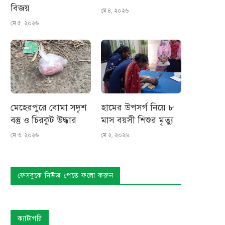
বিজয়
মে ৪, ২০২৬
মে ৫, ২০২৬
মেহেরপুরে বোমা সদৃশ
হামের উপসর্গ নিয়ে ৮
বস্তু ও চিরকুট উদ্ধার
মাস বয়সী শিশুর মৃত্যু
মে ৩, ২০২৬
মে ২, ২০২৬
ফেসবুকে নিউজ পেতে ফলো করুন
ক্যাটাগরি