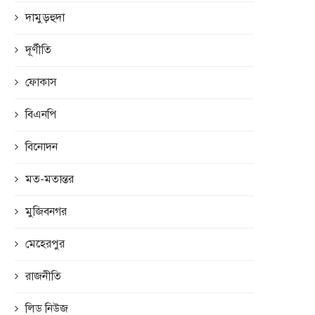
দামুড়হুদা
দূর্ণীতি
ফোকাস
বিএনপি
বিনোদন
মত-মতান্তর
মুজিবনগর
মেহেরপুর
রাজনীতি
লিড নিউজ