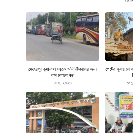
মেহেরপুর-চুয়াডাঙ্গা সড়কে অনির্দিষ্টকালের জন্য
পেটের ক্ষুধায় লো
বাস চলাচল বন্ধ
মে ৪, ২০২৬
জান