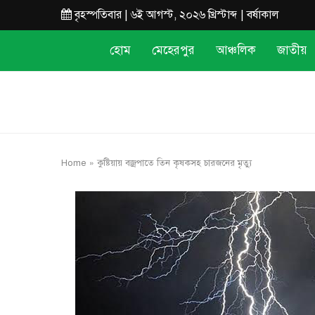
বৃহস্পতিবার | ৬ই আগস্ট, ২০২৬ খ্রিস্টাব্দ | বর্ষাকাল
হোম
মেহেরপুর
আঞ্চলিক
জাতীয়
Home
»
কুষ্টিয়ায় বজ্রপাতে তিন কৃষকসহ চারজনের মৃত্যু