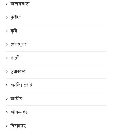
আলমডাঙ্গা
কুষ্টিয়া
কৃষি
খেলাধুলা
গাংনী
চুয়াডাঙ্গা
জনপ্রিয় পোষ্ট
জাতীয়
জীবননগর
ঝিনাইদহ