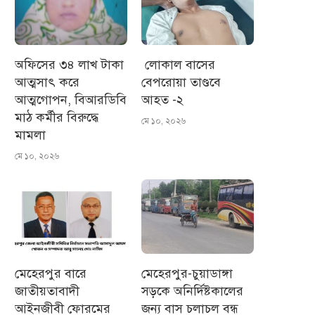
অফিসের ৩৪ লাখ টাকা
লোকাল বাসের
আত্মসাৎ করে
বেপরোয়া তাণ্ডবে
আত্মগোপন, বিআরডিবি
আহত -২
মাঠ কর্মীর বিরুদ্ধে
মে ১০, ২০২৬
মামলা
মে ১০, ২০২৬
মেহেরপুর বারে
মেহেরপুর-চুয়াডাঙ্গা
জাতীয়তাবাদী
সড়কে অনির্দিষ্টকালের
আইনজীবী ফোরমের
জন্য বাস চলাচল বন্ধ